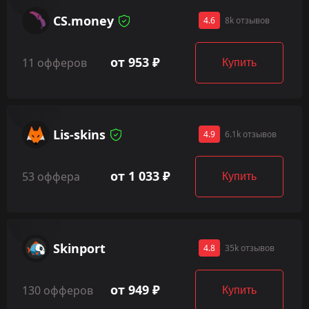
CS.money
4.6
8k отзывов
от 953 ₽
11 офферов
Купить
Lis-skins
4.9
6.1k отзывов
от 1 033 ₽
53 оффера
Купить
Skinport
4.8
35k отзывов
от 949 ₽
130 офферов
Купить