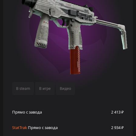
В steam
В игре
Видео
Прямо с завода
2 413 ₽
StatTrak
Прямо с завода
2 934 ₽