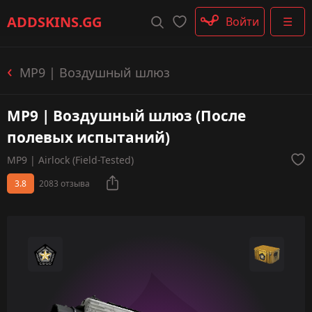
Штурмовые винтовки
ADDSKINS
.GG
Войти
☰
Пистолеты-пулемёты
Дробовики
Пулемёты
MP9 | Воздушный шлюз
Перчатки
Категории
MP9 | Воздушный шлюз (После
полевых испытаний)
MP9 | Airlock (Field-Tested)
3.8
2083 отзыва