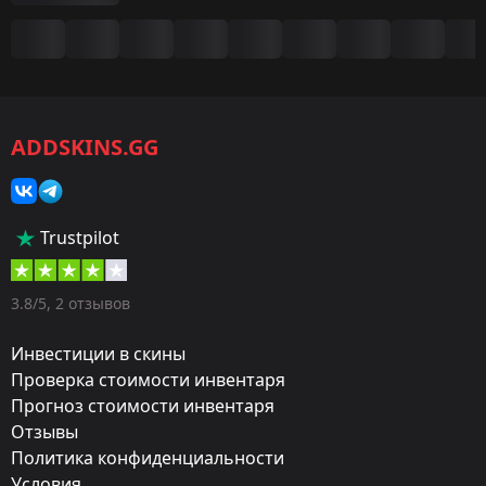
Сводка
Игра:
CS2/CS:GO
ADDSKINS.GG
Категория:
Скины
Тип:
Trustpilot
Пистолеты-пулемёты
Оружие:
3.8/5, 2 отзывов
MP9
Инвестиции в скины
Exterior:
Проверка стоимости инвентаря
Прогноз стоимости инвентаря
После полевых испытаний
Отзывы
Finish:
Политика конфиденциальности
Воздушный шлюз
Условия