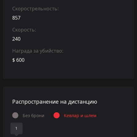
Скорострельность:
857
Скорость:
240
Награда за убийство:
$ 600
Распространение на дистанцию
Без брони
Кевлар и шлем
1