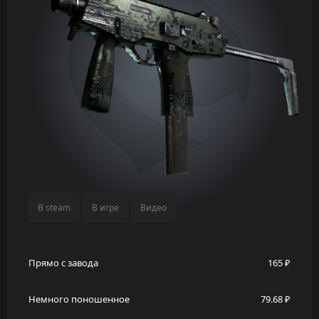
В steam
В игре
Видео
Прямо с завода
165 ₽
Немного поношенное
79.68 ₽