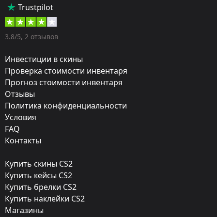
Тип:
Trustpilot
Пистолеты-пулемёты
Оружие:
3.8/5, 2 отзывов
MP9
Инвестиции в скины
Exterior:
Проверка стоимости инвентаря
Прогноз стоимости инвентаря
После полевых испытаний
Отзывы
Finish:
Политика конфиденциальности
Армейский блеск
Условия
FAQ
Стиль:
Контакты
Anodized Multicolored
Купить скины CS2
Finish catalog:
Купить кейсы CS2
298
Купить брелки CS2
Купить наклейки CS2
Популярность:
Магазины
70 %