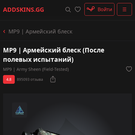
Штурмовые винтовки
ADDSKINS
.GG
Войти
☰
Пистолеты-пулемёты
Дробовики
Пулемёты
MP9 | Армейский блеск
Перчатки
Категории
MP9 | Армейский блеск (После
полевых испытаний)
MP9 | Army Sheen (Field-Tested)
4.8
895093 отзыва