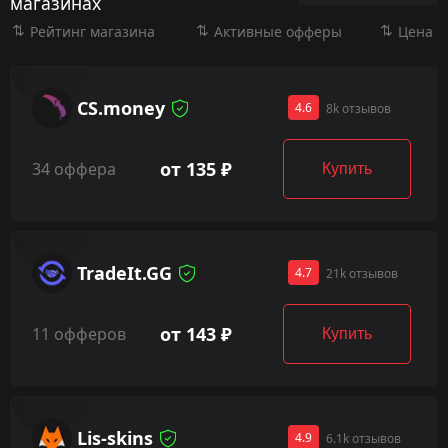
магазинах
Рейтинг магазина
Активные офферы
Цена
CS.money
4.6
8k отзывов
от 135 ₽
34 оффера
Купить
TradeIt.GG
4.7
21k отзывов
от 143 ₽
11 офферов
Купить
Lis-skins
4.9
6.1k отзывов