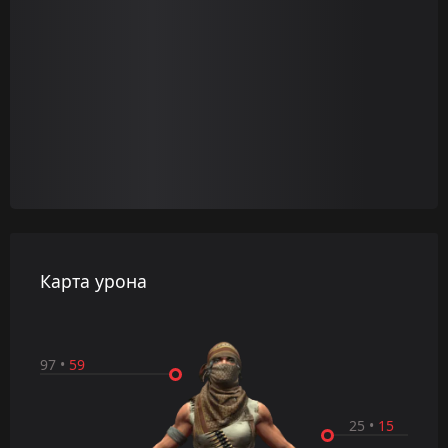
Карта урона
97
•
59
25
•
15