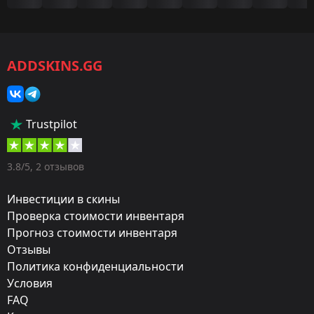
Игра:
CS2/CS:GO
ADDSKINS.GG
Категория:
Скины
Тип:
Trustpilot
Пистолеты-пулемёты
Оружие:
3.8/5, 2 отзывов
MP9
Инвестиции в скины
Exterior:
Проверка стоимости инвентаря
Прогноз стоимости инвентаря
Прямо с завода
Отзывы
Finish:
Политика конфиденциальности
Утечка отходов
Условия
FAQ
Стиль: