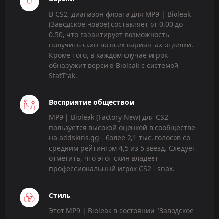
В CS2, диапазон флоата для MP9 | Bioleak
(Заводское новое) составляет от 0.00 до
0.50, что гарантирует возможность
получить скин во всех вариантах отделки.
Кроме того, в каждом случае игрок
обнаружит версию Bioleak с системой
StatTrak.
Восприятие обществом
MP9 | Bioleak (Factory New) для CS2
пользуется высокой оценкой в сообществе
на addskins.gg - более 2,1 тыс. голосов со
средним рейтингом 4,5 из 5 звезд. Следует
отметить, что этот скин владеет
профессиональный игрок CS2 - snax.
Стиль
Этот MP9 | Bioleak в состоянии "Заводское