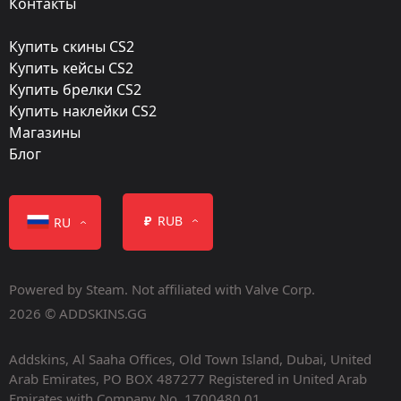
Контакты
Anodized Multicolored
Купить скины CS2
Finish catalog:
Купить кейсы CS2
549
Купить брелки CS2
Купить наклейки CS2
Популярность:
Магазины
85 %
Блог
Дизайнер:
blossomalex
₽
RUB
RU
Обновление:
Trichromacy
Powered by Steam. Not affiliated with Valve Corp.
Мастерская:
2026 © ADDSKINS.GG
Посмотреть
Addskins, Al Saaha Offices, Old Town Island, Dubai, United
Дата релиза:
Arab Emirates, PO BOX 487277 Registered in United Arab
Апрель 27, 2016
Emirates with Company No. 1700480.01