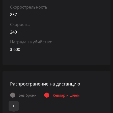
Скорострельность:
857
Скорость:
240
Награда за убийство:
$ 600
Распространение на дистанцию
Без брони
Кевлар и шлем
1