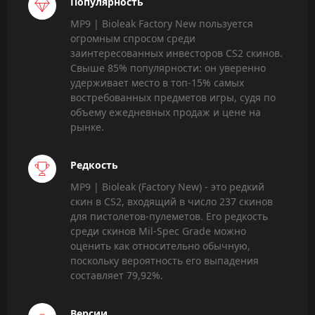
Популярность
MP9 | Bioleak Factory New пользуется
огромным спросом среди
заинтересованных инвесторов CS2 скинов.
Свыше 85% популярности: он уверенно
удерживает место в топ-15% самых
востребованных предметов игры, судя по
объему ежедневных продаж и цене на
рынке.
Редкость
MP9 | Bioleak (Factory New) - это редкий
скин в CS2, входящий в число 237 скинов
для пистолетов-пулеметов. Его редкость
среди скинов Mil-Spec Grade можно
оценить как относительно обычную,
поскольку вероятность его выпадения
составляет 79,92%.
Версии