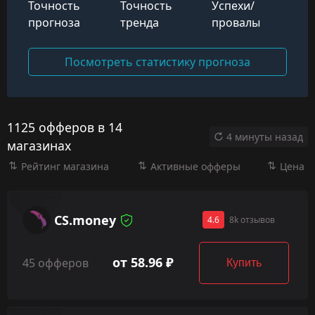
Точность
Точность
Успехи/
прогноза
тренда
провалы
Посмотреть статистику прогноза
1125 офферов в 14
4 минуты назад
магазинах
Рейтинг магазина
Активные офферы
Цена
CS.money
4.6
8k отзывов
от 58.96 ₽
45 офферов
Купить