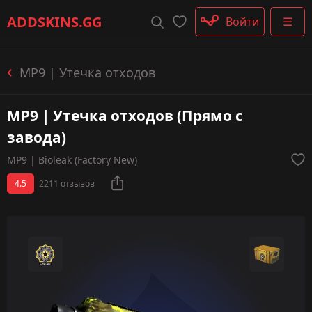
Штурмовые винтовки
ADDSKINS
.GG
Войти
☰
Пистолеты-пулемёты
Дробовики
Пулемёты
MP9 | Утечка отходов
Перчатки
Категории
MP9 | Утечка отходов (Прямо с
завода)
MP9 | Bioleak (Factory New)
4.5
2211 отзывов