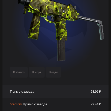
В steam
В игре
Видео
Прямо с завода
58.96 ₽
StatTrak
Прямо с завода
79.44 ₽