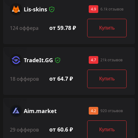
Lis-skins
4.9
6.1k отзывов
от 59.78 ₽
124 оффера
Купить
TradeIt.GG
4.7
21k отзывов
от 64.7 ₽
18 офферов
Купить
Aim.market
4.2
920 отзывов
от 60.6 ₽
29 офферов
Купить