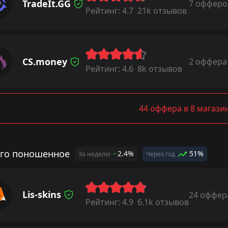
TradeIt.GG
7 офферо
Рейтинг:
4.7
21k отзывов
CS.money
2 оффера
Рейтинг:
4.6
8k отзывов
44 оффера в 8 магази
го поношенное
2.4%
51%
За неделю
Через год
Lis-skins
24 оффер
Рейтинг:
4.9
6.1k отзывов