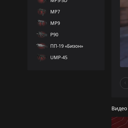
MP5-SD
MP7
MP9
P90
ПП-19 «Бизон»
UMP-45
Видео