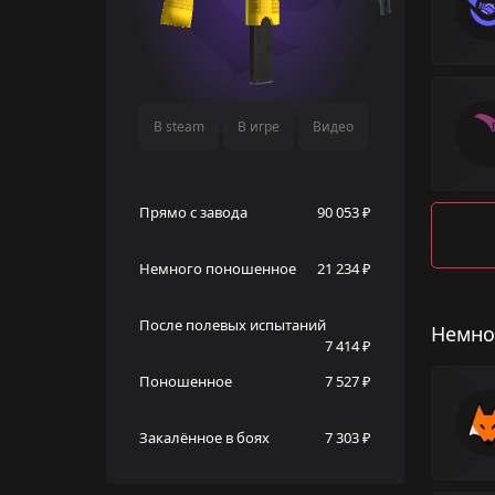
В steam
В игре
Видео
Прямо с завода
90 053 ₽
Немного поношенное
21 234 ₽
После полевых испытаний
Немно
7 414 ₽
Поношенное
7 527 ₽
Закалённое в боях
7 303 ₽