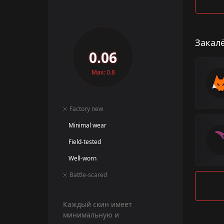
Закал
0.06
Max: 0.8
Factory new
Minimal wear
Field-tested
Well-worn
Battle-scared
Каждый скин имеет
минимальную и