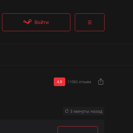
Войти
☰
4.9
11082 отзыва
3 минуты назад