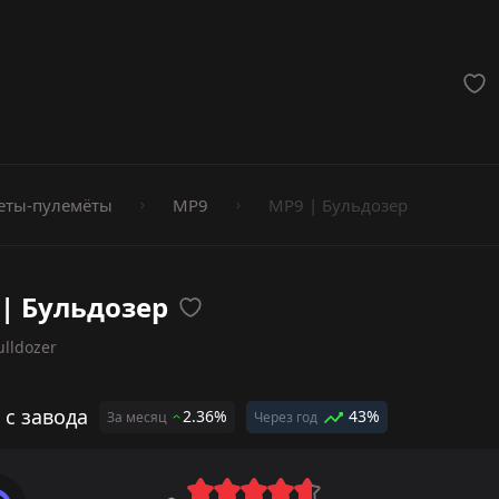
мёты
еты-пулемёты
MP9
MP9 | Бульдозер
| Бульдозер
ulldozer
 с завода
2.36%
43%
За месяц
Через год