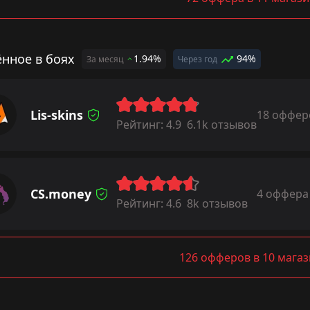
ённое в боях
1.94%
94%
За месяц
Через год
Lis-skins
18 оффер
Рейтинг:
4.9
6.1k отзывов
CS.money
4 оффера
Рейтинг:
4.6
8k отзывов
126 офферов в 10 мага