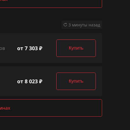
3 минуты назад
от 7 303 ₽
ов
Купить
от 8 023 ₽
Купить
зинах