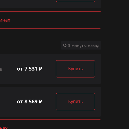
зинах
3 минуты назад
от 7 531 ₽
в
Купить
от 8 569 ₽
Купить
нах