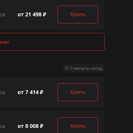
от 21 498 ₽
ов
Купить
инах
3 минуты назад
от 7 414 ₽
ов
Купить
от 8 008 ₽
ов
Купить