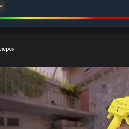
MW
ллерея