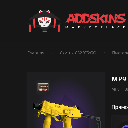
Пистолеты
Ножи
Штурмовые винтовки
Пистолеты-пуле
Дробовики
Пулемёты
Перчатки
Категории
Главная
Скины CS2/CS:GO
Пистол
MP9 
MP9 | B
Прямо