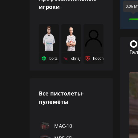
игроки
0.06 
Га
boltz
chrisJ
hooch
Все пистолеты-
пулемёты
MAC-10