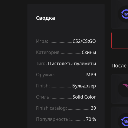
Сводка
Игра:
CS2/CS:GO
Категория:
Скины
Тип:
Пистолеты-пулемёты
После
Оружие:
MP9
Finish:
Бульдозер
Стиль:
Solid Color
Finish catalog:
39
Популярность:
70 %