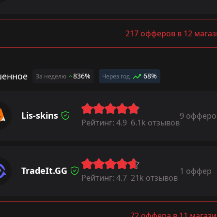
217 офферов в 12 мага
енное
836%
68%
За неделю
Через год
Lis-skins
9 офферо
Рейтинг:
4.9
6.1k отзывов
TradeIt.GG
1 оффер
Рейтинг:
4.7
21k отзывов
72 оффера в 11 магази