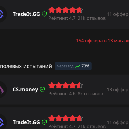
TradeIt.GG
11 оффер
Рейтинг:
4.7
21k отзывов
154 оффера в 13 магаз
 полевых испытаний
73%
Через год
CS.money
13 оффер
Рейтинг:
4.6
8k отзывов
TradeIt.GG
11 оффер
Рейтинг:
4.7
21k отзывов