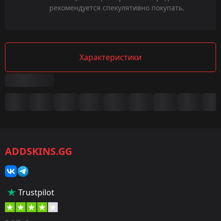
рекомендуется спекулятивно покупать.
Характеристики
Сводка
Игра:
CS2/CS:GO
ADDSKINS.GG
Категория:
Скины
Тип:
Trustpilot
Пистолеты-пулемёты
Оружие: