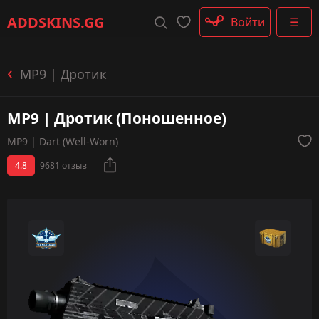
Штурмовые винтовки
ADDSKINS
.GG
Войти
☰
Пистолеты-пулемёты
Дробовики
Пулемёты
MP9 | Дротик
Перчатки
Категории
MP9 | Дротик (Поношенное)
MP9 | Dart (Well-Worn)
4.8
9681 отзыв