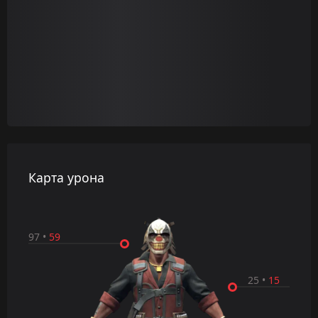
Карта урона
97
•
59
25
•
15