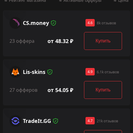
Рейтинг магазина
Активные офферы
Цена
CS.money
4.6
8k отзывов
от 48.32 ₽
23 оффера
Купить
Lis-skins
4.9
6.1k отзывов
от 54.05 ₽
27 офферов
Купить
TradeIt.GG
4.7
21k отзывов