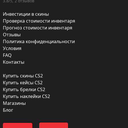
3.8/5, 2 отзывов
MP9
Инвестиции в скины
Exterior:
Проверка стоимости инвентаря
Прогноз стоимости инвентаря
Поношенное
Отзывы
Finish:
Политика конфиденциальности
Дротик
Условия
FAQ
Стиль:
Контакты
Custom Paint Job
Купить скины CS2
Finish catalog:
Купить кейсы CS2
386
Купить брелки CS2
Купить наклейки CS2
Популярность:
Магазины
85 %
Блог
Дизайнер:
Valve