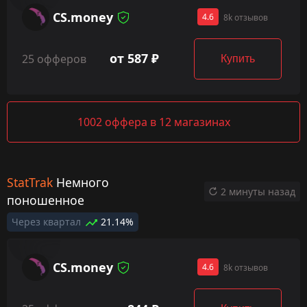
CS.money
4.6
8k отзывов
от 587 ₽
25 офферов
Купить
1002 оффера в 12 магазинах
StatTrak
Немного
2 минуты назад
поношенное
Через квартал
21.14%
CS.money
4.6
8k отзывов