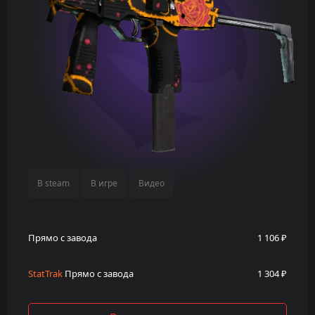
В steam
В игре
Видео
Прямо с завода
1 106 ₽
StatTrak
Прямо с завода
1 304 ₽