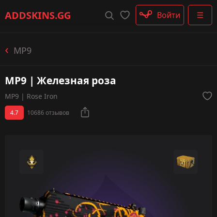
Штурмовые винтовки
ADDSKINS
.GG
Войти
☰
Пистолеты-пулемёты
Дробовики
Пулемёты
MP9
Перчатки
Категории
MP9 | Железная роза
MP9 | Rose Iron
4.7
10686 отзывов