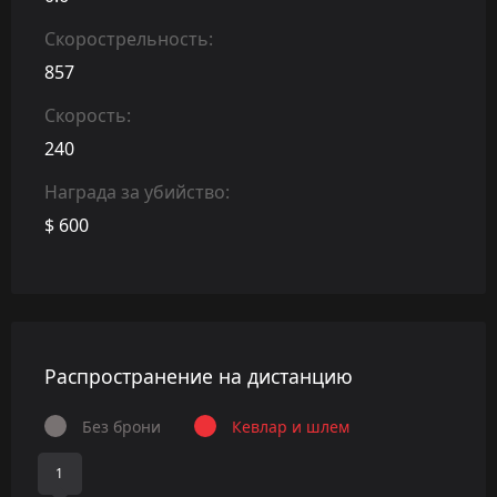
Скорострельность:
857
Скорость:
240
Награда за убийство:
$ 600
Распространение на дистанцию
Без брони
Кевлар и шлем
1