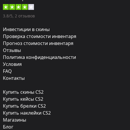
Пистолеты-пулемёты
Оружие:
3.8/5, 2 отзывов
MP9
Инвестиции в скины
Finish:
Проверка стоимости инвентаря
Прогноз стоимости инвентаря
Железная роза
Отзывы
Стиль:
Политика конфиденциальности
Anodized Multicolored
Условия
FAQ
Finish catalog:
Контакты
262
Купить скины CS2
Популярность:
Купить кейсы CS2
85 %
Купить брелки CS2
Купить наклейки CS2
Дизайнер:
Магазины
Jason
Блог