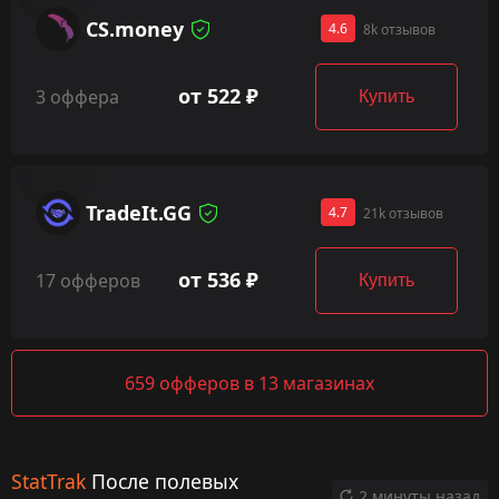
CS.money
4.6
8k отзывов
от 522 ₽
3 оффера
Купить
TradeIt.GG
4.7
21k отзывов
от 536 ₽
17 офферов
Купить
659 офферов в 13 магазинах
StatTrak
После полевых
2 минуты назад