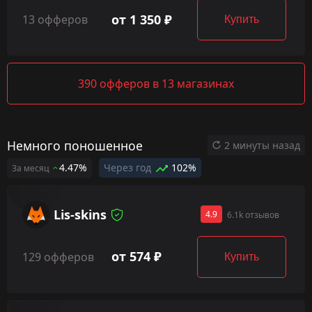
от 1 350 ₽
13 офферов
Купить
390 офферов в 13 магазинах
Немного поношенное
2 минуты назад
4.47%
Через год
102%
За месяц
Lis-skins
4.9
6.1k отзывов
от 574 ₽
129 офферов
Купить