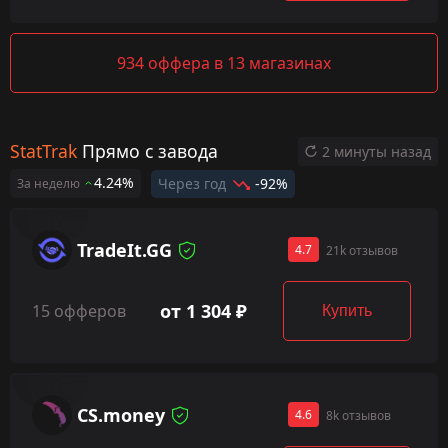
934 оффера в 13 магазинах
StatTrak
Прямо с завода
2 минуты назад
4.24%
Через год
-92%
За неделю
TradeIt.GG
4.7
21k отзывов
от 1 304 ₽
15 офферов
Купить
CS.money
4.6
8k отзывов