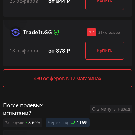
от 844 ₽
25 офферов
Купить
TradeIt.GG
4.7
21k отзывов
от 878 ₽
18 офферов
Купить
480 офферов в 12 магазинах
После полевых
2 минуты назад
испытаний
8.69%
Через год
116%
За неделю