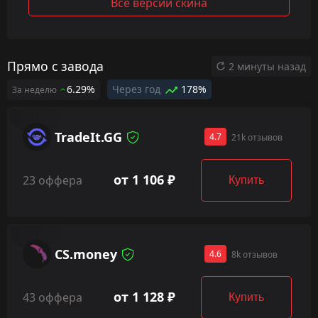
Все версии скина
Прямо с завода
2 минуты назад
6.29%
Через год
178%
За неделю
TradeIt.GG
4.7
21k отзывов
от 1 106 ₽
23 оффера
Купить
CS.money
4.6
8k отзывов
от 1 128 ₽
43 оффера
Купить