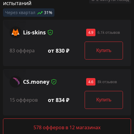
испытаний
Через квартал
31%
Lis-skins
4.9
6.1k отзывов
от 830 ₽
83 оффера
Купить
CS.money
4.6
8k отзывов
от 834 ₽
15 офферов
Купить
578 офферов в 12 магазинах