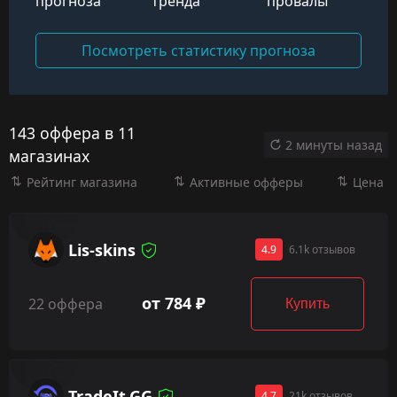
прогноза
тренда
провалы
Посмотреть статистику прогноза
143 оффера в 11
2 минуты назад
магазинах
Рейтинг магазина
Активные офферы
Цена
Lis-skins
4.9
6.1k отзывов
от 784 ₽
22 оффера
Купить
TradeIt.GG
4.7
21k отзывов