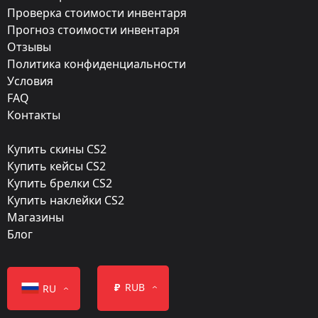
Exterior:
Проверка стоимости инвентаря
Прогноз стоимости инвентаря
Закалённое в боях
Отзывы
Finish:
Политика конфиденциальности
Закат
Условия
FAQ
Стиль:
Контакты
Hydrographic
Купить скины CS2
Finish catalog:
Купить кейсы CS2
368
Купить брелки CS2
Купить наклейки CS2
Популярность:
Магазины
85 %
Блог
Дизайнер:
Valve
₽
RUB
RU
Обновление: