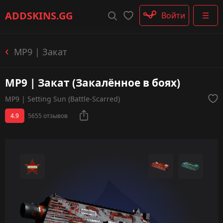
Штурмовые винтовки
ADDSKINS
.GG
Войти
☰
Пистолеты-пулемёты
Дробовики
Пулемёты
MP9 | Закат
Перчатки
Категории
MP9 | Закат (Закалённое в боях)
MP9 | Setting Sun (Battle-Scarred)
4.9
5655 отзывов