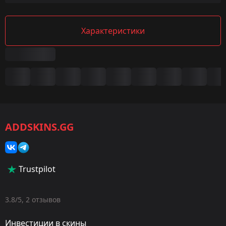
Характеристики
Сводка
Игра:
CS2/CS:GO
ADDSKINS.GG
Категория:
Скины
Тип:
Trustpilot
Пистолеты-пулемёты
Оружие:
3.8/5, 2 отзывов
MP9
Инвестиции в скины