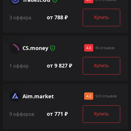
от 788 ₽
3 оффера
Купить
CS.money
4.6
8k отзывов
от 9 827 ₽
1 оффер
Купить
Aim.market
4.2
920 отзывов
от 771 ₽
9 офферов
Купить