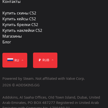
Контакты
Посмотреть
Купить скины CS2
Дата релиза:
Купить кейсы CS2
Август 23, 2022
Купить брелки CS2
Купить наклейки CS2
Магазины
Блог
Контейнер
₽
RUB
RU
Powered by Steam. Not affiliated with Valve Corp.
2026 © ADDSKINS.GG
Addskins, Al Saaha Offices, Old Town Island, Dubai, United
Arab Emirates, PO BOX 487277 Registered in United Arab
Класс
Emirates with Company No. 1700480.01