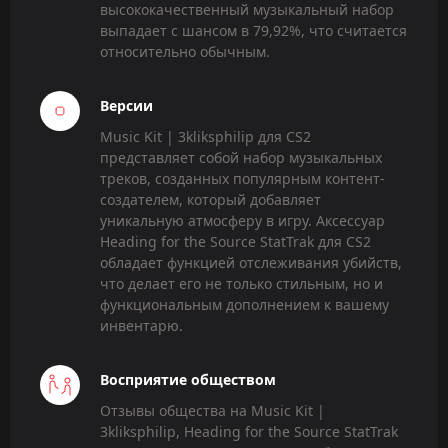
высококачественный музыкальный набор
выпадает с шансом в 79,92%, что считается
относительно обычным.
Версии
Music Kit | 3kliksphilip для CS2
представляет собой набор музыкальных
треков, созданных популярным контент-
создателем, который добавляет
уникальную атмосферу в игру. Аксессуар
Heading for the Source StatTrak для CS2
обладает функцией отслеживания убийств,
что делает его не только стильным, но и
функциональным дополнением к вашему
инвентарю.
Восприятие обществом
Отзывы общества на Music Kit |
3kliksphilip, Heading for the Source StatTrak