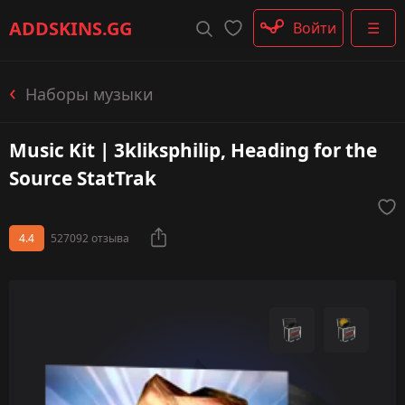
Штурмовые винтовки
ADDSKINS
.GG
Войти
☰
Пистолеты-пулемёты
Дробовики
Пулемёты
Наборы музыки
Перчатки
Категории
Music Kit | 3kliksphilip, Heading for the
Source StatTrak
4.4
527092 отзыва