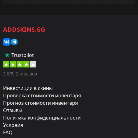
Игра:
CS2/CS:GO
ADDSKINS.GG
Категория:
Наборы музыки
Популярность:
Trustpilot
85 %
Дизайнер:
3.8/5, 2 отзывов
3kliksphilip
Инвестиции в скины
Художник:
Проверка стоимости инвентаря
Прогноз стоимости инвентаря
3kliksphilip
Отзывы
Обновление:
Политика конфиденциальности
Initiators Music Kits
Условия
FAQ
Мастерская: