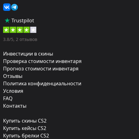
Наборы музыки
Популярность:
Trustpilot
75 %
Дизайнер:
3.8/5, 2 отзывов
Red Bull Records
Инвестиции в скины
Художник:
Проверка стоимости инвентаря
Прогноз стоимости инвентаря
Beartooth
Отзывы
Обновление:
Политика конфиденциальности
Most Valuable Kits
Условия
FAQ
Мастерская:
Контакты
Посмотреть
Купить скины CS2
Дата релиза:
Купить кейсы CS2
Сентябрь 24, 2015
Купить брелки CS2