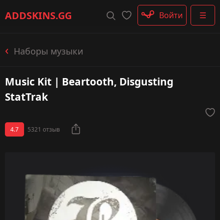
Штурмовые винтовки
ADDSKINS
.GG
Войти
☰
Пистолеты-пулемёты
Дробовики
Пулемёты
Наборы музыки
Перчатки
Категории
Music Kit | Beartooth, Disgusting
StatTrak
4.7
5321 отзыв