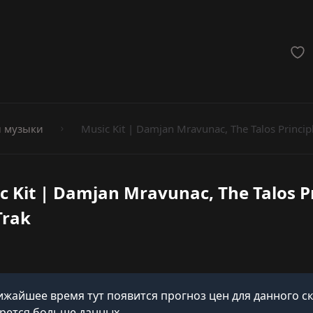
мёты
 музыки
Music Kit | Damjan Mravunac, The Talos Principl
c Kit | Damjan Mravunac, The Talos Pr
Trak
ижайшее время тут появится прогноз цен для данного с
рется больше данных.