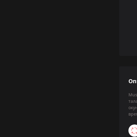
Оп
Mus
тал
оку
вре