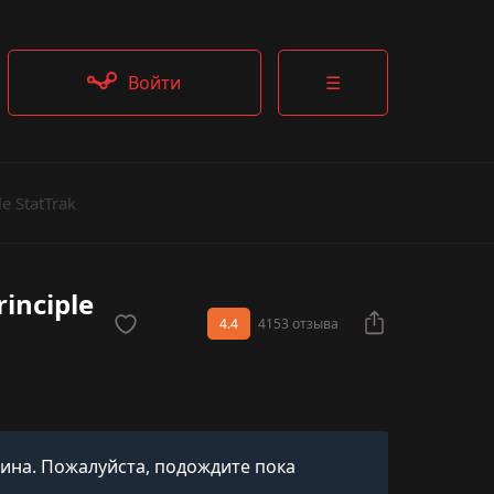
Войти
☰
e StatTrak
inciple
4.4
4153 отзыва
кина. Пожалуйста, подождите пока