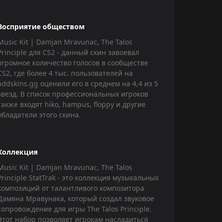
Восприятие обществом
Music Kit | Damjan Mravunac, The Talos
Principle для CS2 - данный скин завоевал
огромное количество голосов в сообществе
CS2, где более 4 тыс. пользователей на
addskins.gg оценили его в среднем на 4,4 из 5
звезд. В список профессиональных игроков
также входят hiko, hampus, floppy и другие
обладатели этого скина.
Коллекция
Music Kit | Damjan Mravunac, The Talos
Principle StatTrak - это коллекция музыкальных
композиций от талантливого композитора
Дамяна Мравунака, который создал звуковое
сопровождение для игры The Talos Principle.
Этот набор позволяет игрокам насладиться