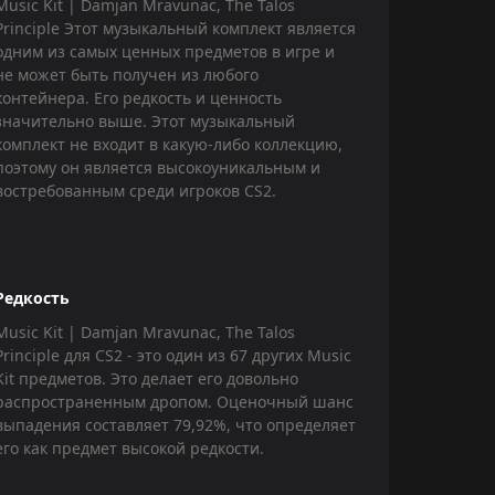
Music Kit | Damjan Mravunac, The Talos
Principle Этот музыкальный комплект является
одним из самых ценных предметов в игре и
не может быть получен из любого
контейнера. Его редкость и ценность
значительно выше. Этот музыкальный
комплект не входит в какую-либо коллекцию,
поэтому он является высокоуникальным и
востребованным среди игроков CS2.
Редкость
Music Kit | Damjan Mravunac, The Talos
Principle для CS2 - это один из 67 других Music
Kit предметов. Это делает его довольно
распространенным дропом. Оценочный шанс
выпадения составляет 79,92%, что определяет
его как предмет высокой редкости.