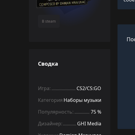
В steam
По
Сводка
Игра:
CS2/CS:GO
Категория:
Наборы музыки
Популярность:
75 %
Дизайнер:
GHI Media