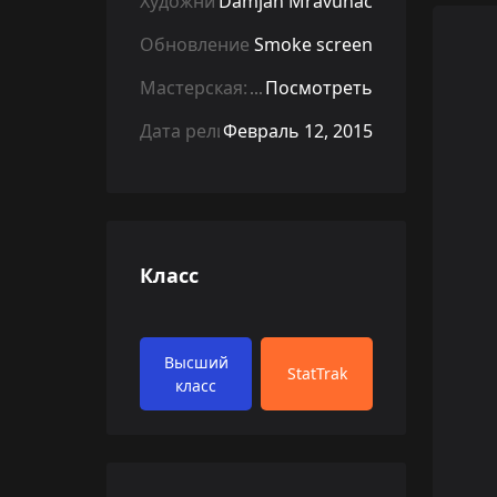
Художник:
Damjan Mravunac
Обновление:
Smoke screen
Мастерская:
Посмотреть
Дата релиза:
Февраль 12, 2015
Класс
Высший
StatTrak
класс