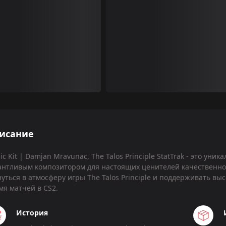
исание
ic Kit | Damjan Mravunac, The Talos Principle StatTrak - это у
антливым композитором для настоящих ценителей качественног
нуться в атмосферу игры The Talos Principle и поддерживать вы
мя матчей в CS2.
История