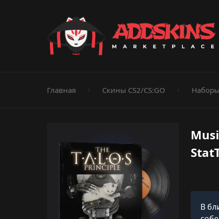
Пистолеты
Ножи
Штурмовые винтовки
Пистолеты-пуле
Дробовики
Пулемёты
Перчатки
Категории
Главная
Скины CS2/CS:GO
Наборы
Musi
Stat
В бл
собе