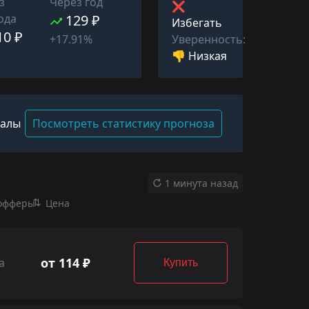
з
Через год
❌
ода
129 ₽
Избегать
10 ₽
Уверенность:
+17.91%
👎 Низкая
валы
Посмотреть статистику прогноза
1 минута назад
офферы
Цена
от 114 ₽
а
Купить