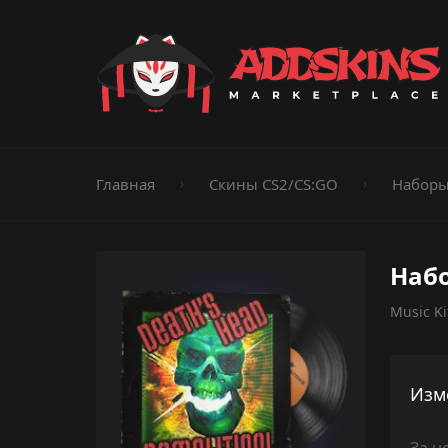
Пистолеты
Ножи
Штурмовые винтовки
Пистолеты-пуле
Дробовики
Пулемёты
Перчатки
Категории
Главная
Скины CS2/CS:GO
Наборы
Набо
Music Ki
Изм
За н