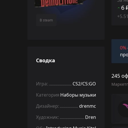
6 
+5.5
В steam
0%
про
Сводка
245 о
Игра:
CS2/CS:GO
Маркет
Категория:
Наборы музыки
Дизайнер:
drenmc
Художник:
Dren