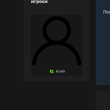
игроки
По
B1ad3