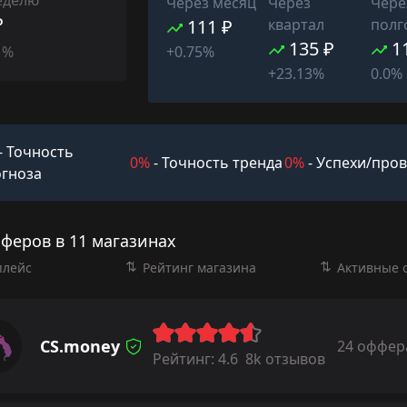
Через месяц
Через
Чере
₽
111 ₽
квартал
полг
135 ₽
1
1%
+0.75%
+23.13%
0.0%
- Точность
0%
- Точность тренда
0%
- Успехи/про
гноза
фферов в 11 магазинах
плейс
Рейтинг магазина
Активные 
CS.money
24 оффер
Рейтинг:
4.6
8k отзывов