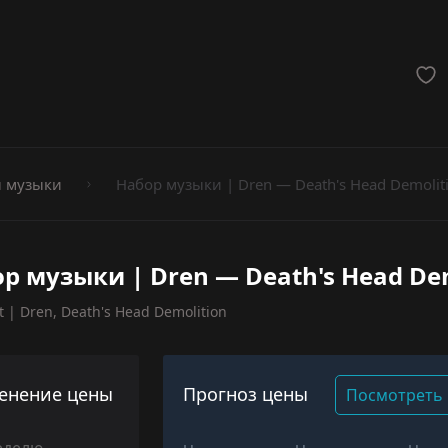
мёты
 музыки
Набор музыки | Dren — Death's Head Demolit
р музыки | Dren — Death's Head De
t | Dren, Death's Head Demolition
енение цены
Прогноз цены
Посмотреть 
еделю