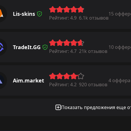
Lis-skins
15 оффер
Рейтинг:
4.9
6.1k отзывов
TradeIt.GG
10 оффер
Рейтинг:
4.7
21k отзывов
Aim.market
4 оффера
Рейтинг:
4.2
920 отзывов
Показать предложения еще от