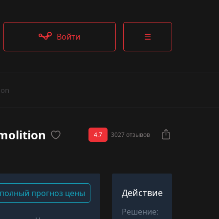
Войти
☰
ion
molition
4.7
3027 отзывов
Действие
полный прогноз цены
Решение: