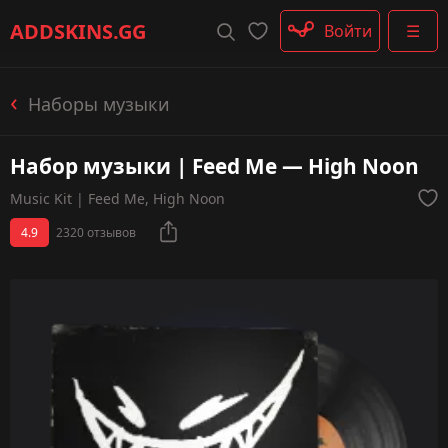
Штурмовые винтовки
ADDSKINS
.GG
Войти
☰
Пистолеты-пулемёты
Дробовики
Пулемёты
Наборы музыки
Перчатки
Категории
Набор музыки | Feed Me — High Noon
Music Kit | Feed Me, High Noon
4.9
2320 отзывов