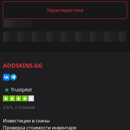
Характеристики
Сводка
Игра:
CS2/CS:GO
ADDSKINS.GG
Категория:
Наборы музыки
Дизайнер:
Trustpilot
georgeb
Художник:
3.8/5, 2 отзывов
Feed Me
Инвестиции в скины
Обновление:
Проверка стоимости инвентаря