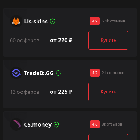
Lis-skins
4.9
6.1k отзывов
от 220 ₽
60 офферов
Купить
TradeIt.GG
4.7
21k отзывов
от 225 ₽
13 офферов
Купить
CS.money
4.6
8k отзывов