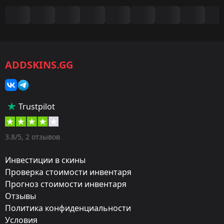
Сводка
Игра:
CS2/CS:GO
ADDSKINS.GG
Категория:
Наборы музыки
Популярность:
Trustpilot
75 %
Дизайнер:
3.8/5, 2 отзывов
Indimo
Инвестиции в скины
Художник:
Проверка стоимости инвентаря
Прогноз стоимости инвентаря
Kelly Bailey
Отзывы
Обновление:
Политика конфиденциальности
Most Valuable Kits
Условия