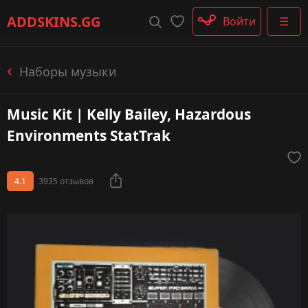
Штурмовые винтовки
ADDSKINS
.GG
Войти
☰
Пистолеты-пулемёты
Дробовики
Пулемёты
Наборы музыки
Перчатки
Категории
Music Kit | Kelly Bailey, Hazardous
Environments StatTrak
4.1
3935 отзывов