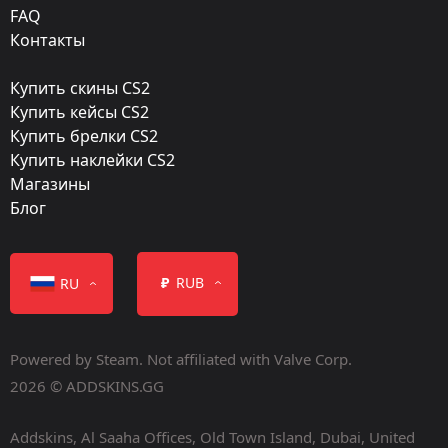
FAQ
Мастерская:
Контакты
Посмотреть
Купить скины CS2
Дата релиза:
Купить кейсы CS2
Сентябрь 24, 2015
Купить брелки CS2
Купить наклейки CS2
Магазины
Блог
Класс
₽
RUB
RU
Высший класс
StatTrak
Powered by Steam. Not affiliated with Valve Corp.
2026 © ADDSKINS.GG
Addskins, Al Saaha Offices, Old Town Island, Dubai, United