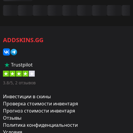
Сводка
Игра:
CS2/CS:GO
ADDSKINS.GG
Категория:
Наборы музыки
Дизайнер:
Trustpilot
NOISIA
Художник:
3.8/5, 2 отзывов
Noisia
Инвестиции в скины
Обновление:
Проверка стоимости инвентаря
Прогноз стоимости инвентаря
Introducing Music Kits!
Отзывы
Мастерская:
Политика конфиденциальности
Посмотреть
Условия