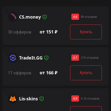
CS.money
4.6
8k отзывов
от 151 ₽
30 офферов
Купить
TradeIt.GG
4.7
21k отзывов
от 166 ₽
17 офферов
Купить
Lis-skins
4.9
6.1k отзывов