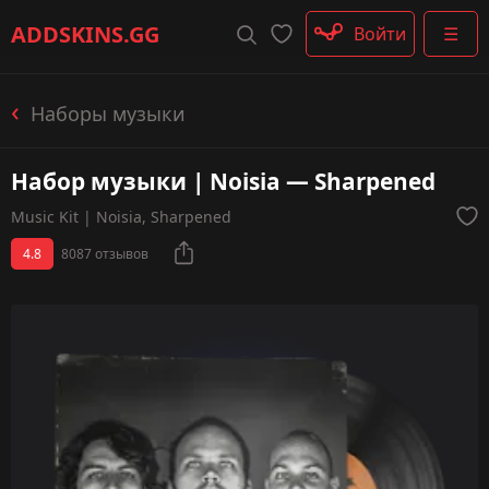
Штурмовые винтовки
ADDSKINS
.GG
Войти
☰
Пистолеты-пулемёты
Дробовики
Пулемёты
Наборы музыки
Перчатки
Категории
Набор музыки | Noisia — Sharpened
Music Kit | Noisia, Sharpened
4.8
8087 отзывов