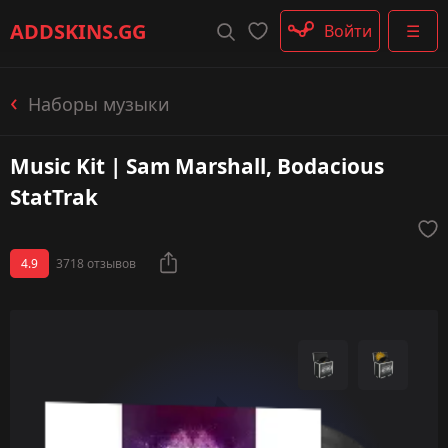
Штурмовые винтовки
ADDSKINS
.GG
Войти
☰
Пистолеты-пулемёты
Дробовики
Пулемёты
Наборы музыки
Перчатки
Категории
Music Kit | Sam Marshall, Bodacious
StatTrak
4.9
3718 отзывов