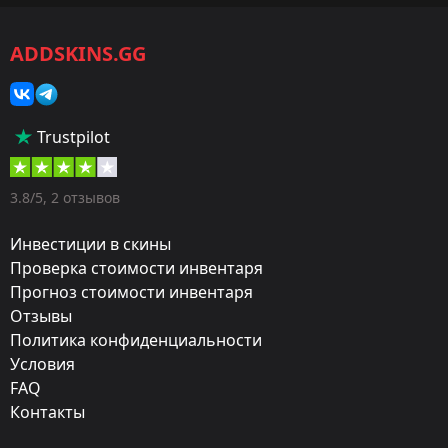
CS2/CS:GO
ADDSKINS.GG
Категория:
Наборы музыки
Популярность:
Trustpilot
85 %
Дизайнер:
3.8/5, 2 отзывов
BodaciousSam
Инвестиции в скины
Художник:
Проверка стоимости инвентаря
Прогноз стоимости инвентаря
Sam Marshall
Отзывы
Обновление:
Политика конфиденциальности
Masterminds Music Kits
Условия
FAQ
Мастерская:
Контакты
Посмотреть