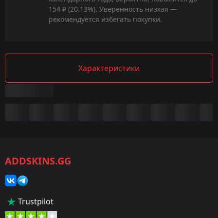
154 ₽ (20.13%). Уверенность низкая —
рекомендуется избегать покупки.
Характеристики
Сводка
Игра:
CS2/CS:GO
ADDSKINS.GG
Категория:
Наборы музыки
Дизайнер:
Trustpilot
Skogen