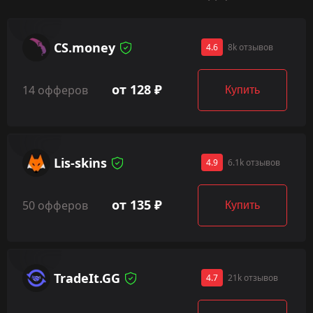
CS.money
4.6
8k отзывов
от 128 ₽
14 офферов
Купить
Lis-skins
4.9
6.1k отзывов
от 135 ₽
50 офферов
Купить
TradeIt.GG
4.7
21k отзывов