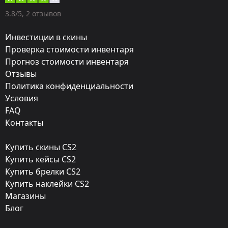
Художник:
3.8/5, 2 отзывов
Skog
Инвестиции в скины
Обновление:
Проверка стоимости инвентаря
Прогноз стоимости инвентаря
Most Valuable Kits
Отзывы
Мастерская:
Политика конфиденциальности
Посмотреть
Условия
FAQ
Дата релиза:
Контакты
Сентябрь 24, 2015
Купить скины CS2
Купить кейсы CS2
Купить брелки CS2
Купить наклейки CS2
Магазины
Класс
Блог