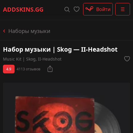
Штурмовые винтовки
ADDSKINS
.GG
Войти
☰
Пистолеты-пулемёты
Дробовики
Пулемёты
Наборы музыки
Перчатки
Категории
Набор музыки | Skog — II-Headshot
Music Kit | Skog, II-Headshot
4.9
4113 отзывов