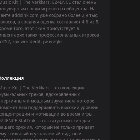
Music Kit | The Verkkars, EZ4ENCE стал очень
популярным среди игрового сообщества. На
сайте addsink.com уже собрано более 2,9 тыс.
голосов, а средняя оценка составляет 4,8 из 5.
Кроме того, этот скин присутствует в
инвентарях таких профессиональных игроков
в CS2, как worldedit, jw и zqks.
Коллекция
Music Kit | The Verkkars - это коллекция
музыкальных треков, вдохновленных
энергичным и мощным звучанием, которое
поможет вам поддерживать высокий уровень
концентрации и мотивации во время игры.
EZ4ENCE StatTrak - это статусный скин для
вашего оружия, который не только придает
ему стильный и узнаваемый вид, но и