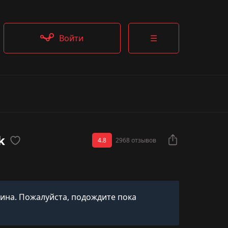
Войти
☰
k
4.8
2968 отзывов
кина. Пожалуйста, подождите пока