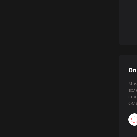
Оп
Mus
вол
ста
сил