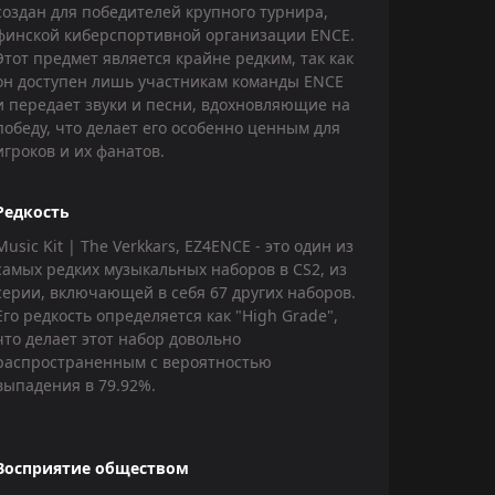
создан для победителей крупного турнира,
финской киберспортивной организации ENCE.
Этот предмет является крайне редким, так как
он доступен лишь участникам команды ENCE
и передает звуки и песни, вдохновляющие на
победу, что делает его особенно ценным для
игроков и их фанатов.
Редкость
Music Kit | The Verkkars, EZ4ENCE - это один из
самых редких музыкальных наборов в CS2, из
серии, включающей в себя 67 других наборов.
Его редкость определяется как "High Grade",
что делает этот набор довольно
распространенным с вероятностью
выпадения в 79.92%.
Восприятие обществом