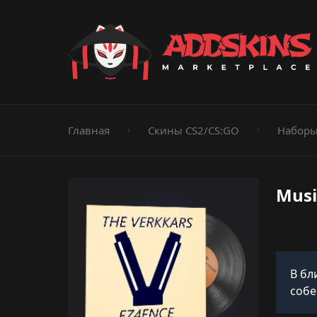
Пистолеты
Ножи
Штурмовые винтовки
Пистолеты-пуле
Дробовики
Пулемёты
Перчатки
Категории
Главная
Скины CS2/CS:GO
Наборы
Musi
В бл
собе