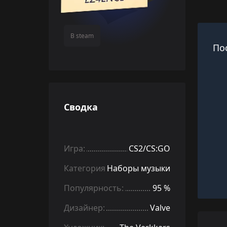
В steam
По
Сводка
Игра:
CS2/CS:GO
Категория:
Наборы музыки
Популярность:
95 %
Дизайнер:
Valve