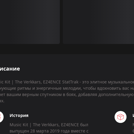
исание
ic Kit | The Verkkars, EZ4ENCE StatTrak - это элитное музыкаль
нующие ритмы и энергичные мелодии, чтобы вдохновить вас на
нет вашим верным спутником в боях, добавляя дополнительную
ах.
История
Music Kit | The Verkkars, EZ4ENCE был
выпущен 28 марта 2019 года вместе с