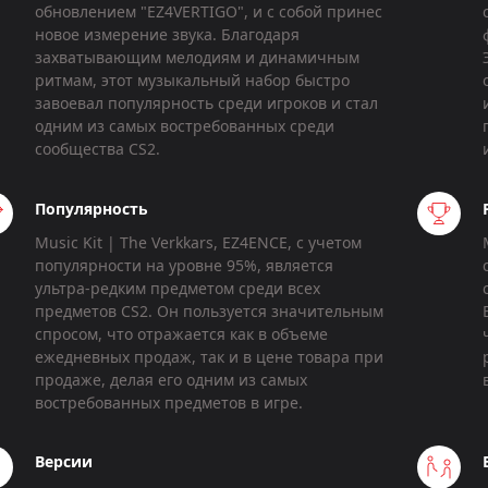
обновлением "EZ4VERTIGO", и с собой принес
новое измерение звука. Благодаря
захватывающим мелодиям и динамичным
ритмам, этот музыкальный набор быстро
завоевал популярность среди игроков и стал
одним из самых востребованных среди
сообщества CS2.
Популярность
Music Kit | The Verkkars, EZ4ENCE, с учетом
популярности на уровне 95%, является
ультра-редким предметом среди всех
предметов CS2. Он пользуется значительным
спросом, что отражается как в объеме
ежедневных продаж, так и в цене товара при
продаже, делая его одним из самых
востребованных предметов в игре.
Версии