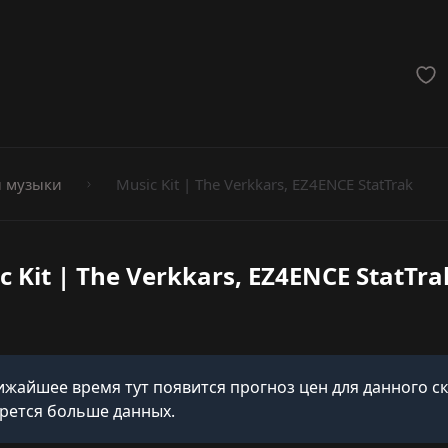
мёты
 музыки
Music Kit | The Verkkars, EZ4ENCE StatTrak
c Kit | The Verkkars, EZ4ENCE StatTra
ижайшее время тут появится прогноз цен для данного с
рется больше данных.