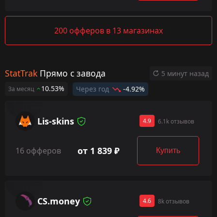
200 офферов в 13 магазинах
StatTrak
Прямо с завода
5 минут назад
10.53%
Через год
-4.92%
За месяц
Lis-skins
4.9
6.1k отзывов
от 1 839 ₽
16 офферов
Купить
CS.money
4.6
8k отзывов