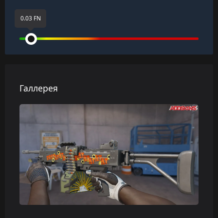
0.03 FN
Галлерея