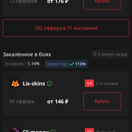
от 176 ₽
12 офферов
Купить
182 оффера в 11 магазинах
Закалённое в боях
5 минут назад
1.16%
Через год
110%
За неделю
Lis-skins
4.9
6.1k отзывов
от 146 ₽
43 оффера
Купить
4.6