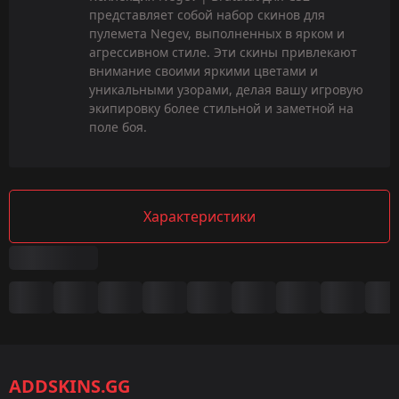
представляет собой набор скинов для
пулемета Negev, выполненных в ярком и
агрессивном стиле. Эти скины привлекают
внимание своими яркими цветами и
уникальными узорами, делая вашу игровую
экипировку более стильной и заметной на
поле боя.
Характеристики
Сводка
Игра:
CS2/CS:GO
ADDSKINS.GG
Категория: