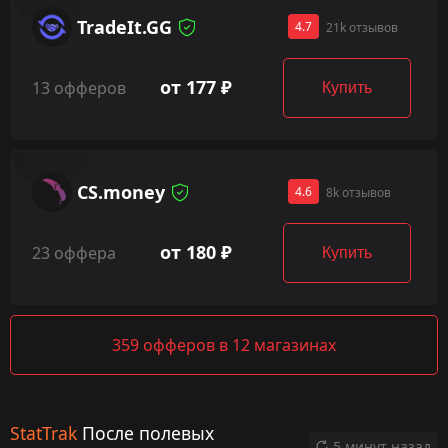
TradeIt.GG
4.7
21k отзывов
от 177 ₽
13 офферов
Купить
CS.money
4.6
8k отзывов
от 180 ₽
23 оффера
Купить
359 офферов в 12 магазинах
StatTrak
После полевых
5 минут назад