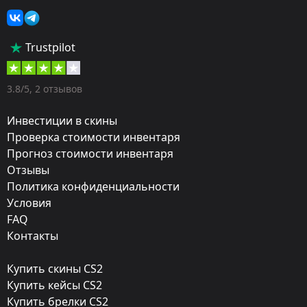
Скины
Тип:
Trustpilot
Пулемёты
Оружие:
3.8/5, 2 отзывов
Негев
Инвестиции в скины
Finish:
Проверка стоимости инвентаря
Прогноз стоимости инвентаря
Тра-та-та
Отзывы
Стиль:
Политика конфиденциальности
Custom Paint Job
Условия
FAQ
Finish catalog:
Контакты
317
Купить скины CS2
Популярность:
Купить кейсы CS2
85 %
Купить брелки CS2