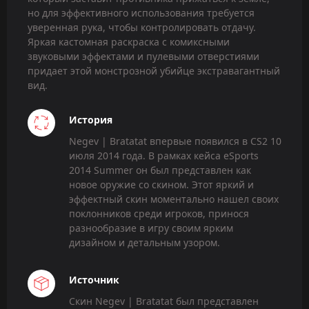
но для эффективного использования требуется
уверенная рука, чтобы контролировать отдачу.
Яркая кастомная раскраска с комиксными
звуковыми эффектами и пулевыми отверстиями
придает этой монстрозной убийце экстравагантный
вид.
История
Negev | Bratatat впервые появился в CS2 10
июля 2014 года. В рамках кейса eSports
2014 Summer он был представлен как
новое оружие со скином. Этот яркий и
эффектный скин моментально нашел своих
поклонников среди игроков, принося
разнообразие в игру своим ярким
дизайном и детальным узором.
Источник
Скин Negev | Bratatat был представлен