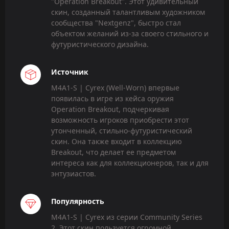
"Operation Breakout". Этот удивительный
скин, созданный талантливым художником
сообщества "Nextgenz", быстро стал
объектом желаний из-за своего стильного и
футуристического дизайна.
Источник
M4A1-S | Cyrex (Well-Worn) впервые
появилась в игре из кейса оружия
Operation Breakout, подчеркивая
возможность игроков приобрести этот
утонченный, стильно-футуристический
скин. Она также входит в коллекцию
Breakout, что делает ее предметом
интереса как для коллекционеров, так и для
энтузиастов.
Популярность
M4A1-S | Cyrex из серии Community Series
2. Этот скин пользуется огромной