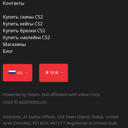
Контакты
Custom Paint Job
Купить скины CS2
Finish catalog:
Купить кейсы CS2
360
Купить брелки CS2
Купить наклейки CS2
Популярность:
Магазины
99 %
Блог
Дизайнер:
Nextgenz
₽
RUB
RU
Обновление:
Operation Breakout
Powered by Steam. Not affiliated with Valve Corp.
Мастерская:
2026 © ADDSKINS.GG
Посмотреть
Addskins, Al Saaha Offices, Old Town Island, Dubai, United
Дата релиза:
Arab Emirates, PO BOX 487277 Registered in United Arab
Июль 1, 2014