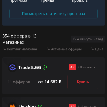
прогноза
тренда
провалы
Посмотреть статистику прогноза
354 оффера в 13
4 минуты назад
магазинах
Рейтинг магазина
Активные офферы
Цена
TradeIt.GG
4.7
21k отзывов
от 14 682 ₽
11 офферов
Купить
Lis-skins
4.9
6.1k отзывов