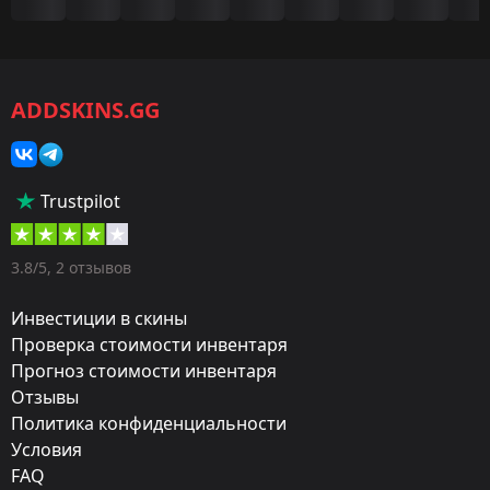
Игра:
CS2/CS:GO
ADDSKINS.GG
Категория:
Скины
Тип:
Trustpilot
Штурмовые винтовки
Оружие:
3.8/5, 2 отзывов
M4A1-S
Инвестиции в скины
Exterior:
Проверка стоимости инвентаря
Прогноз стоимости инвентаря
Поношенное
Отзывы
Finish:
Политика конфиденциальности
Сайрекс
Условия
FAQ
Стиль: