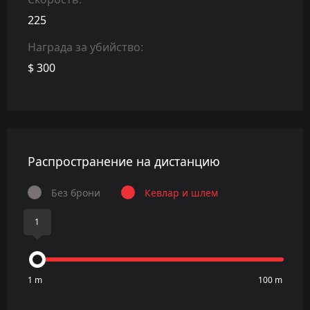
225
Награда за убийство:
$ 300
Распространение на дистанцию
Без брони
Кевлар и шлем
1
1 m
100 m