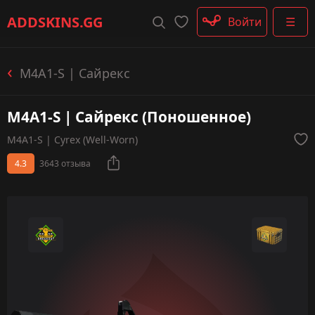
Штурмовые винтовки
ADDSKINS
.GG
Войти
☰
Пистолеты-пулемёты
Дробовики
Пулемёты
M4A1-S | Сайрекс
Перчатки
Категории
M4A1-S | Сайрекс (Поношенное)
M4A1-S | Cyrex (Well-Worn)
4.3
3643 отзыва