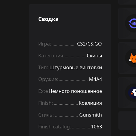
Сводка
Игра:
CS2/CS:GO
Категория:
Скины
Тип:
Штурмовые винтовки
Оружие:
M4A4
Exterior:
Немного поношенное
Finish:
Коалиция
Стиль:
Gunsmith
Finish catalog:
1063