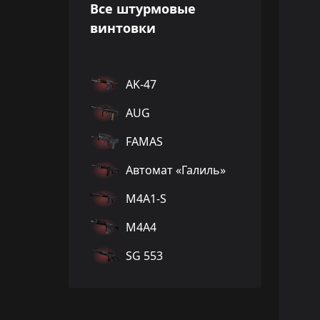
Все штурмовые
винтовки
AK-47
AUG
FAMAS
Автомат «Галиль»
M4A1-S
M4A4
SG 553