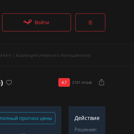
Войти
☰
M4A4 | Коалиция (Немного поношенное)
)
4.7
2161 отзыв
Действие
полный прогноз цены
Решение: