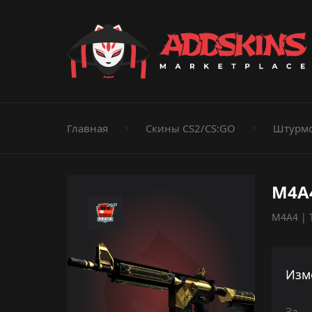
Пистолеты
Ножи
Штурмовые винтовки
Пистолеты-пуле
Дробовики
Пулемёты
Перчатки
Категории
Главная
Скины CS2/CS:GO
Штурмо
M4A4
M4A4 | T
Изм
За