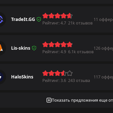
TradeIt.GG
11 оффер
Рейтинг:
4.7
21k отзывов
Lis-skins
126 оффе
Рейтинг:
4.9
6.1k отзывов
HaloSkins
117 оффе
Рейтинг:
3.6
243 отзыва
Показать предложения еще от