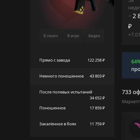
нед
2 
₽
+7.0
В steam
В игре
Видео
Прямо с завода
122 258 ₽
64
про
Немного поношенное
43 803 ₽
733 оф
После полевых испытаний
34 652 ₽
Маркет
Поношенное
17 859 ₽
Закалённое в боях
11 759 ₽