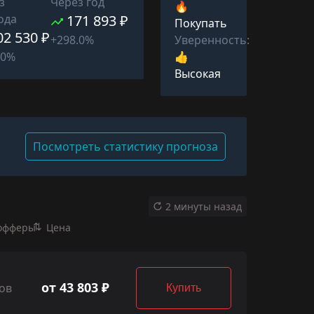
з
Через год
🔥
ода
171 893 ₽
Покупать
02 530 ₽
Уверенность:
+298.0%
👍
.0%
Высокая
Посмотреть статистику прогноза
2 минуты назад
офферы
Цена
от 43 803 ₽
ов
Купить