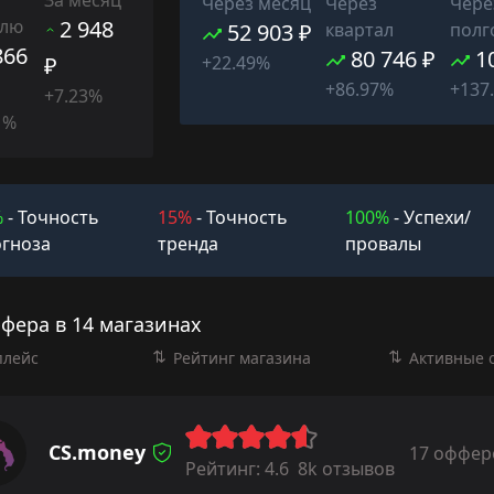
Через месяц
Через
Чере
елю
2 948
52 903 ₽
квартал
полг
866
80 746 ₽
1
₽
+22.49%
+86.97%
+137
+7.23%
1%
%
- Точность
15%
- Точность
100%
- Успехи/
гноза
тренда
провалы
фера в 14 магазинах
плейс
Рейтинг магазина
Активные 
CS.money
17 оффер
Рейтинг:
4.6
8k отзывов