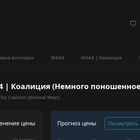
мёты
вые винтовки
M4A4
M4A4 | Коалиция
 | Коалиция (Немного поношенное
he Coalition (Minimal Wear)
енение цены
Прогноз цены
Посмотреть 
За месяц