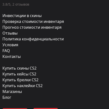
Оружие:
3.8/5, 2 отзывов
MAC-10
Инвестиции в скины
Exterior:
Проверка стоимости инвентаря
Прогноз стоимости инвентаря
Прямо с завода
Отзывы
Finish:
Политика конфиденциальности
Пальма
Условия
FAQ
Стиль:
Контакты
Spray-Paint
Купить скины CS2
Finish catalog:
Купить кейсы CS2
157
Купить брелки CS2
Купить наклейки CS2
Популярность:
Магазины
85 %
Блог
Дизайнер: