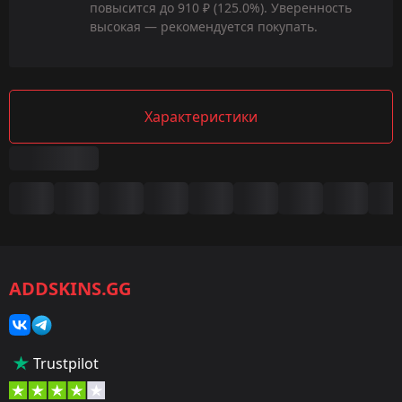
повысится до 910 ₽ (125.0%). Уверенность
высокая — рекомендуется покупать.
Характеристики
Сводка
Игра:
CS2/CS:GO
ADDSKINS.GG
Категория:
Скины
Тип:
Trustpilot
Пистолеты-пулемёты