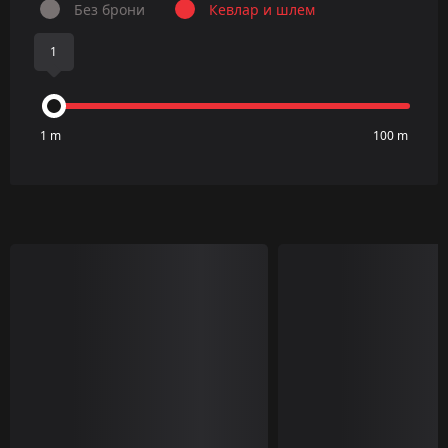
Без брони
Кевлар и шлем
1
1 m
100 m