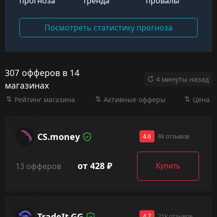
прогноза
тренда
провалы
Посмотреть статистику прогноза
307 офферов в 14
4 минуты назад
магазинах
Рейтинг магазина
Активные офферы
Цена
CS.money
4.6
8k отзывов
от 428 ₽
13 офферов
Купить
TradeIt.GG
4.7
21k отзывов