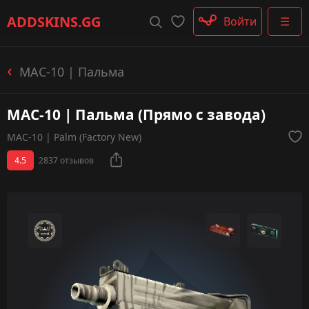
Штурмовые винтовки
ADDSKINS
.GG
Войти
☰
Пистолеты-пулемёты
Дробовики
Пулемёты
MAC-10 | Пальма
Перчатки
Категории
MAC-10 | Пальма (Прямо с завода)
MAC-10 | Palm (Factory New)
4.5
2837 отзывов