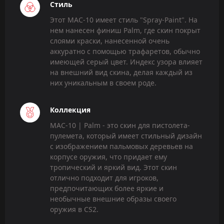
Стиль
Этот MAC-10 имеет стиль "Spray-Paint". На
нем нанесен финиш Palm, где скин покрыт
слоями краски, нанесенной очень
аккуратно с помощью трафаретов, обычно
имеющей серый цвет. Индекс узора влияет
на внешний вид скина, делая каждый из
них уникальным в своем роде.
Коллекция
MAC-10 | Palm - это скин для пистолета-
пулемета, который имеет стильный дизайн
с изображением пальмовых деревьев на
корпусе оружия, что придает ему
тропический и яркий вид. Этот скин
отлично подходит для игроков,
предпочитающих более яркие и
необычные внешние образы своего
оружия в CS2.