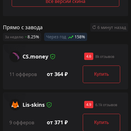
Все версии скина
Прямо с завода
6 минут назад
8.25%
Через год
158%
За неделю
CS.money
4.6
8k отзывов
от 364 ₽
11 офферов
Купить
Lis-skins
4.9
6.1k отзывов
от 371 ₽
9 офферов
Купить