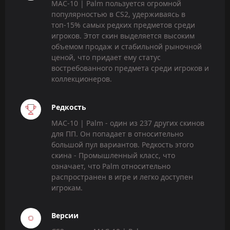
MAC-10 | Palm пользуется огромной
популярностью в CS2, удерживаясь в
топ-15% самых редких предметов среди
игроков. Этот скин выделяется высоким
объемом продаж и стабильной рыночной
ценой, что придает ему статус
востребованного предмета среди игроков и
коллекционеров.
Редкость
MAC-10 | Palm - один из 237 других скинов
для ПП. Он попадает в относительно
большой пул вариантов. Редкость этого
скина - Промышленный класс, что
означает, что Palm относительно
распространен в игре и легко доступен
игрокам.
Версии