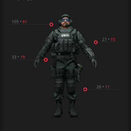
105
•
61
27
•
15
33
•
19
20
•
11