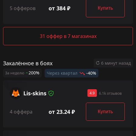
от 384 ₽
5 офферов
Купить
31 оффер в 7 магазинах
Закалённое в боях
6 минут назад
200%
Через квартал
-40%
За неделю
Lis-skins
4.9
6.1k отзывов
от 23.24 ₽
4 оффера
Купить