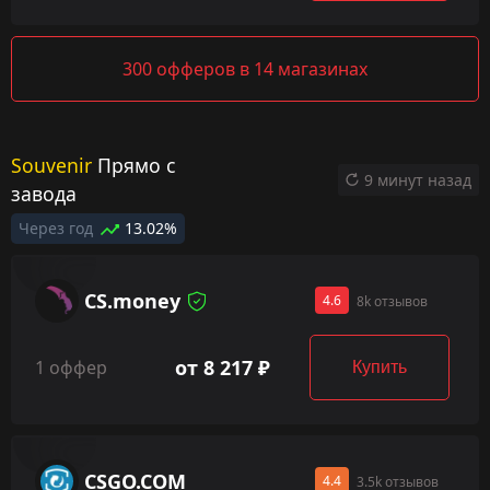
300 офферов в 14 магазинах
Souvenir
Прямо с
9 минут назад
завода
Через год
13.02%
CS.money
4.6
8k отзывов
от 8 217 ₽
1 оффер
Купить
CSGO.COM
4.4
3.5k отзывов