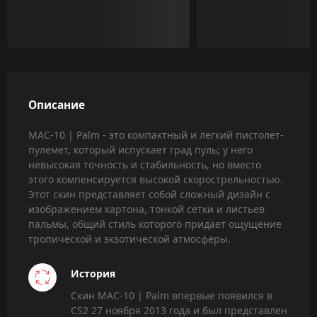
Описание
MAC-10 | Palm - это компактный и легкий пистолет-
пулемет, который испускает град пуль; у него
невысокая точность и стабильность, но вместо
этого компенсируется высокой скорострельностью.
Этот скин представляет собой сложный дизайн с
изображением картона, тонкой сетки и листьев
пальмы, общий стиль которого придает ощущение
тропической и экзотической атмосферы.
История
Скин MAC-10 | Palm впервые появился в
CS2 27 ноября 2013 года и был представлен