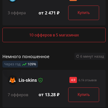
от 2 471 ₽
3 оффера
Купить
10 офферов в 5 магазинах
Немного поношенное
6 минут назад
Через год
109%
Lis-skins
4.9
6.1k отзывов
от 13.28 ₽
7 офферов
Купить