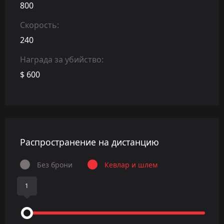
800
Скорость:
240
Награда за убийство:
$ 600
Распространение на дистанцию
Без брони
Кевлар и шлем
1