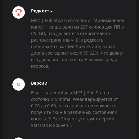
Редкость
MP7 | Full Stop в состоянии "Минимальное
износ" - лишь один из 237 скинов для ПП в
CS: GO, что делает его относительно
распространенным. Его редкость
оценивается как Mil-Spec Grade, а шанс
дропа составляет около 79.92%, что делает
его довольно часто встречаемым среди
игроков.
Версии
Float значений для MP7 | Full Stop в
состоянии Minimal Wear варьируется от
0.00 до 0.60, что означает возможность
получить скин в различных состояниях
износа. У Full Stop отсутствуют версии
StatTrak и Souvenir.