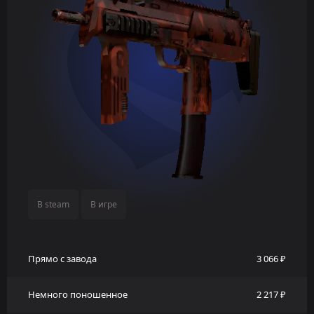
В steam
В игре
Прямо с завода
3 066 ₽
Немного поношенное
2 217 ₽