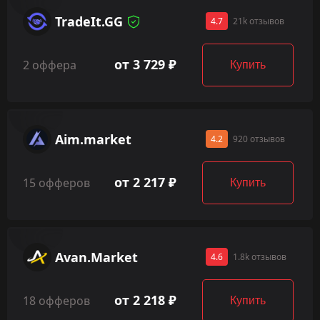
TradeIt.GG
4.7
21k отзывов
от 3 729 ₽
2 оффера
Купить
Aim.market
4.2
920 отзывов
от 2 217 ₽
15 офферов
Купить
Avan.Market
4.6
1.8k отзывов
от 2 218 ₽
18 офферов
Купить