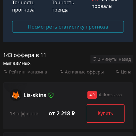
Точность
Точность
провалы
прогноза
тренда
Посмотреть статистику прогноза
143 оффера в 11
2 минуты назад
магазинах
Рейтинг магазина
Активные офферы
Цена
Lis-skins
4.9
6.1k отзывов
от 2 218 ₽
18 офферов
Купить