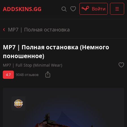
Штурмовые винтовки
ADDSKINS
.GG
Войти
☰
Пистолеты-пулемёты
Дробовики
Пулемёты
MP7 | Полная остановка
Перчатки
Категории
MP7 | Полная остановка (Немного
поношенное)
MP7 | Full Stop (Minimal Wear)
4.7
9048 отзывов