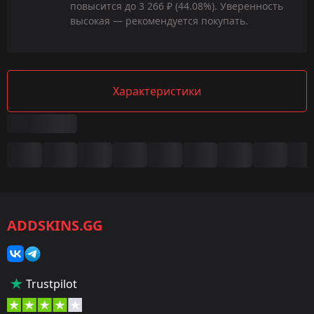
повысится до 3 266 ₽ (44.08%). Уверенность
высокая — рекомендуется покупать.
Характеристики
Сводка
Игра:
CS2/CS:GO
ADDSKINS.GG
Категория:
Скины
Тип:
Trustpilot
Пистолеты-пулемёты