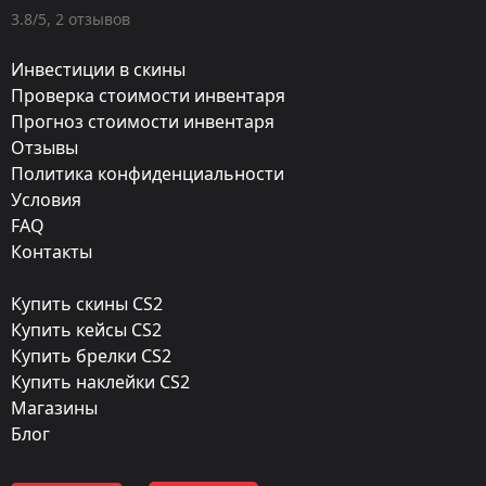
Оружие:
3.8/5, 2 отзывов
MP7
Инвестиции в скины
Exterior:
Проверка стоимости инвентаря
Прогноз стоимости инвентаря
Немного поношенное
Отзывы
Finish:
Политика конфиденциальности
Полная остановка
Условия
FAQ
Стиль:
Контакты
Hydrographic
Купить скины CS2
Finish catalog:
Купить кейсы CS2
250
Купить брелки CS2
Купить наклейки CS2
Популярность:
Магазины
85 %
Блог
Дизайнер: