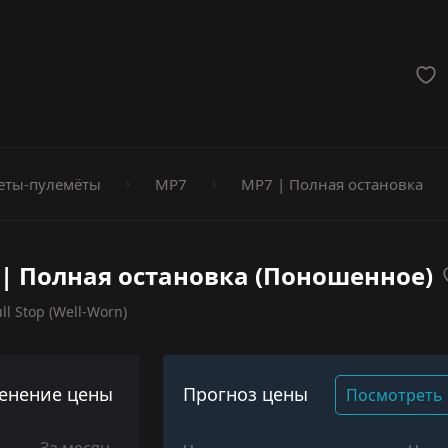
мёты
еты-пулемёты
MP7
MP7 | Полная остановка
| Полная остановка (Поношенное)
ll Stop (Well-Worn)
енение цены
Прогноз цены
Посмотреть 
За месяц