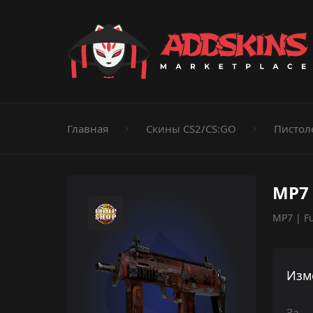
Пистолеты
Ножи
Штурмовые винтовки
Пистолеты-пуле
Дробовики
Пулемёты
Перчатки
Категории
Главная
Скины CS2/CS:GO
Пистол
MP7 
MP7 | Fu
Изм
За