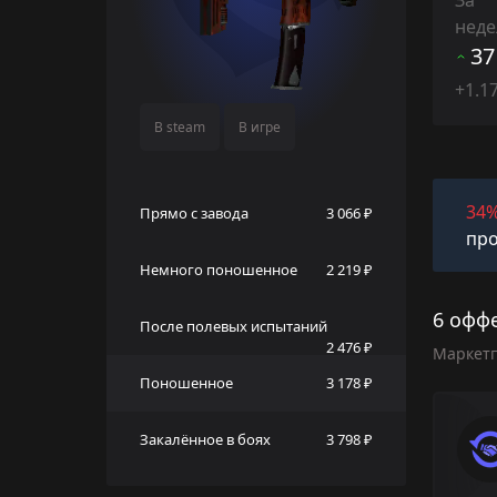
нед
37
+1.1
В steam
В игре
34
Прямо с завода
3 066 ₽
про
Немного поношенное
2 219 ₽
6 оффе
После полевых испытаний
2 476 ₽
Маркет
Поношенное
3 178 ₽
Закалённое в боях
3 798 ₽