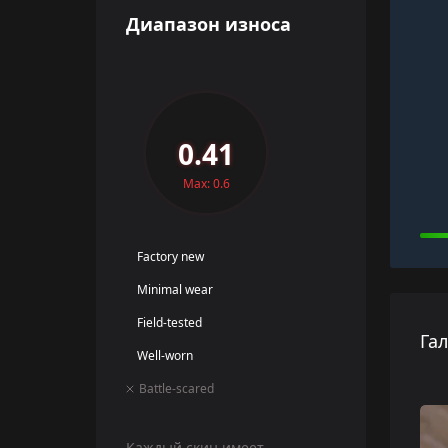
Диапазон износа
0.41
Max: 0.6
Factory new
Minimal wear
Field-tested
Га
Well-worn
Battle-scared
Каждый скин имеет