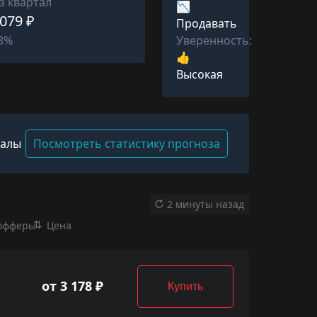
з квартал
📉
 079 ₽
Продавать
Уверенность:
48%
👍
Высокая
валы
Посмотреть статистику прогноза
2 минуты назад
офферы
Цена
от 3 178 ₽
Купить