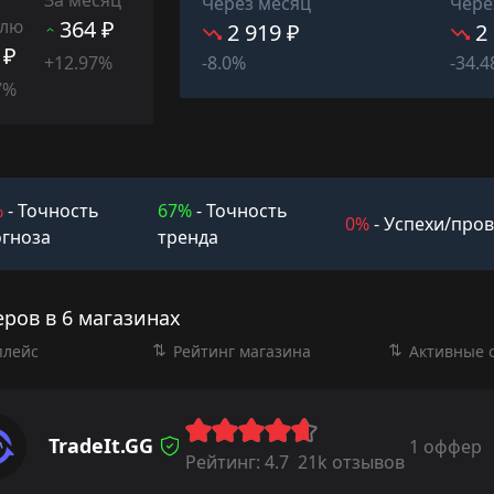
Через месяц
Чере
елю
364 ₽
2 919 ₽
2
 ₽
+12.97%
-8.0%
-34.
7%
%
- Точность
67%
- Точность
0%
- Успехи/про
гноза
тренда
ров в 6 магазинах
плейс
Рейтинг магазина
Активные 
TradeIt.GG
1 оффер
Рейтинг:
4.7
21k отзывов