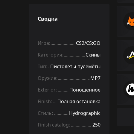
Сводка
Игра:
CS2/CS:GO
Категория:
Скины
Тип:
Пистолеты-пулемёты
Оружие:
MP7
Exterior:
Поношенное
Finish:
Полная остановка
Стиль:
Hydrographic
Finish catalog:
250