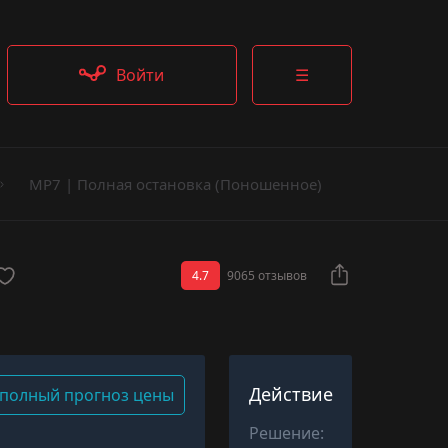
Войти
☰
MP7 | Полная остановка (Поношенное)
4.7
9065 отзывов
Действие
полный прогноз цены
Решение: