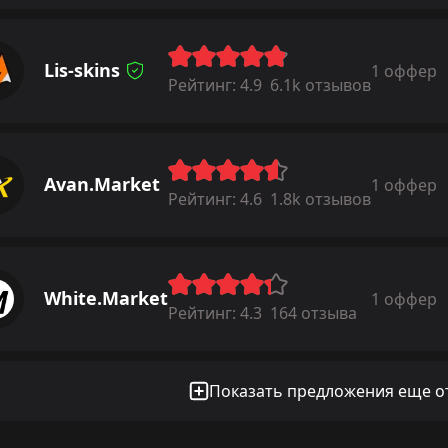
Lis-skins
1 оффер
Рейтинг:
4.9
6.1k отзывов
Avan.Market
1 оффер
Рейтинг:
4.6
1.8k отзывов
White.Market
1 оффер
Рейтинг:
4.3
164 отзыва
Показать предложения еще от