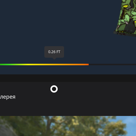
0.26 FT
ллерея