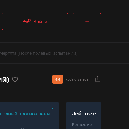
Войти
☰
 Чертята (После полевых испытаний)
ий)
4.4
7509 отзывов
Действие
полный прогноз цены
Решение: