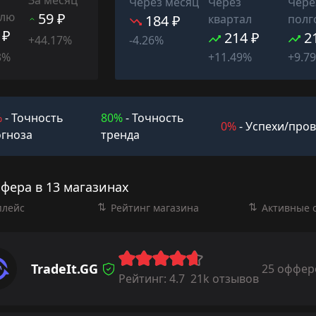
Через месяц
Через
Чере
елю
59 ₽
184 ₽
квартал
полг
 ₽
214 ₽
2
+44.17%
-4.26%
3%
+11.49%
+9.7
%
- Точность
80%
- Точность
0%
- Успехи/про
гноза
тренда
фера в 13 магазинах
плейс
Рейтинг магазина
Активные 
TradeIt.GG
25 оффер
Рейтинг:
4.7
21k отзывов