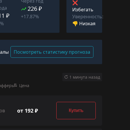
з
Через год
❌
ода
226 ₽
Избегать
11 ₽
Уверенность:
+17.87%
👎 Низкая
9%
валы
Посмотреть статистику прогноза
1 минута назад
офферы
Цена
от 192 ₽
ов
Купить