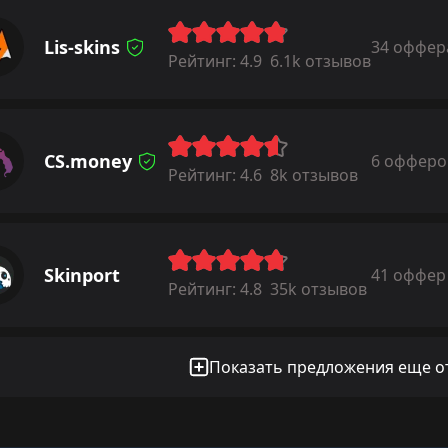
Lis-skins
34 оффер
Рейтинг:
4.9
6.1k отзывов
CS.money
6 офферо
Рейтинг:
4.6
8k отзывов
Skinport
41 оффер
Рейтинг:
4.8
35k отзывов
Показать предложения еще от