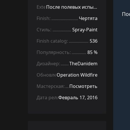
Exterior:
После полевых испытаний
По
Finish:
Чертята
Стиль:
Spray-Paint
Finish catalog:
536
Популярность:
85 %
Дизайнер:
TheDanidem
Обновление:
Operation Wildfire
Мастерская:
Посмотреть
Дата релиза:
Февраль 17, 2016