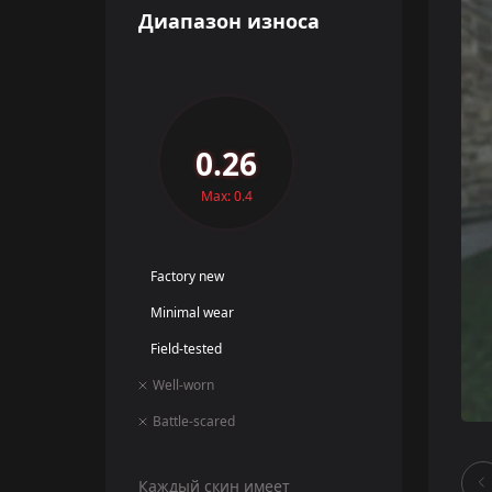
Диапазон износа
0.26
Max: 0.4
Factory new
Minimal wear
Field-tested
Well-worn
Battle-scared
Каждый скин имеет