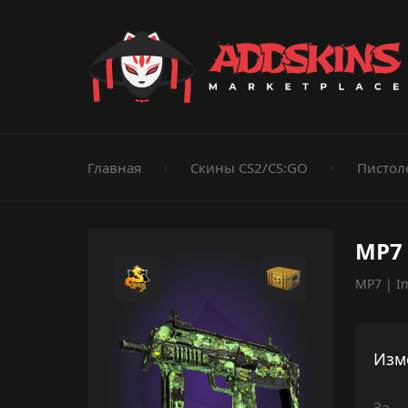
Пистолеты
Ножи
Штурмовые винтовки
Пистолеты-пуле
Дробовики
Пулемёты
Перчатки
Категории
Главная
Скины CS2/CS:GO
Пистол
MP7 
MP7 | Im
Изм
За