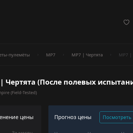
мёты
еты-пулемёты
MP7
MP7 | Чертята
MP7 |
| Чертята (После полевых испытан
pire (Field-Tested)
енение цены
Прогноз цены
Посмотреть 
За месяц