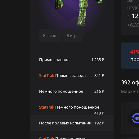
нед
12
+6.3
В steam
В игре
41
про
Прямо с завода
1 235 ₽
StatTrak
Прямо с завода
841 ₽
392 оф
Немного поношенное
216 ₽
Маркет
StatTrak
Немного поношенное
418 ₽
После полевых испытаний
192 ₽
StatTrak
После полевых