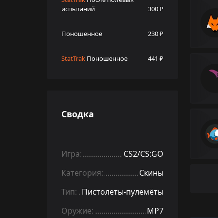
испытаний
300 ₽
Поношенное
230 ₽
StatTrak
Поношенное
441 ₽
Сводка
Игра:
CS2/CS:GO
Категория:
Скины
Тип:
Пистолеты-пулемёты
Оружие:
MP7