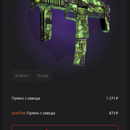
В steam
В игре
Прямо с завода
1 271 ₽
StatTrak
Прямо с завода
873 ₽