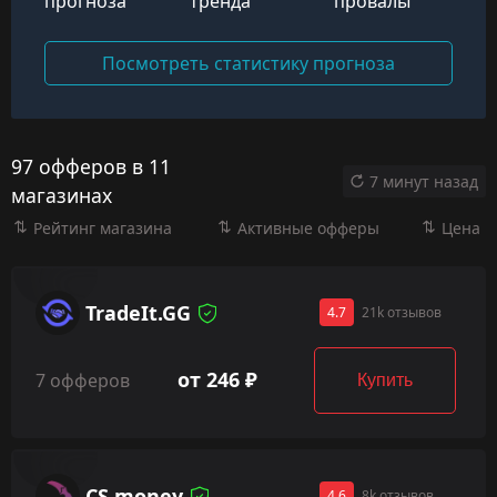
прогноза
тренда
провалы
Посмотреть статистику прогноза
97 офферов в 11
7 минут назад
магазинах
Рейтинг магазина
Активные офферы
Цена
TradeIt.GG
4.7
21k отзывов
от 246 ₽
7 офферов
Купить
CS.money
4.6
8k отзывов