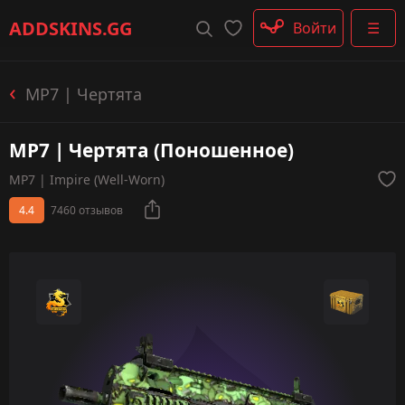
Штурмовые винтовки
ADDSKINS
.GG
Войти
☰
Пистолеты-пулемёты
Дробовики
Пулемёты
MP7 | Чертята
Перчатки
Категории
MP7 | Чертята (Поношенное)
MP7 | Impire (Well-Worn)
4.4
7460 отзывов