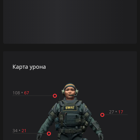
Карта урона
108
•
67
27
•
17
34
•
21