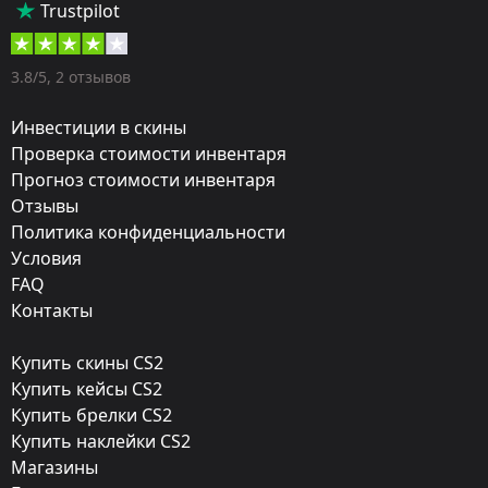
Trustpilot
Пистолеты-пулемёты
Оружие:
3.8/5, 2 отзывов
MP7
Инвестиции в скины
Exterior:
Проверка стоимости инвентаря
Прогноз стоимости инвентаря
Поношенное
Отзывы
Finish:
Политика конфиденциальности
Чертята
Условия
FAQ
Стиль:
Контакты
Spray-Paint
Купить скины CS2
Finish catalog:
Купить кейсы CS2
536
Купить брелки CS2
Купить наклейки CS2
Популярность:
Магазины
85 %