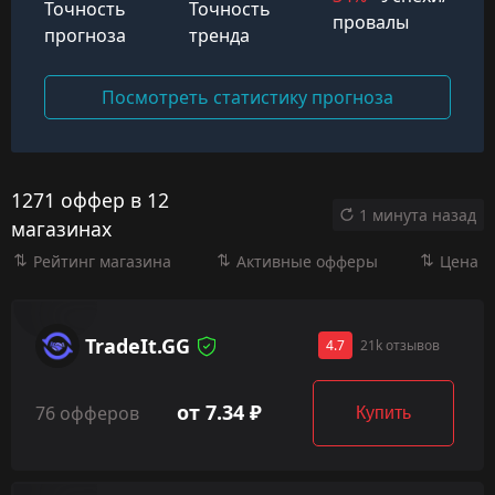
Точность
Точность
провалы
прогноза
тренда
Посмотреть статистику прогноза
1271 оффер в 12
1 минута назад
магазинах
Рейтинг магазина
Активные офферы
Цена
TradeIt.GG
4.7
21k отзывов
от 7.34 ₽
76 офферов
Купить