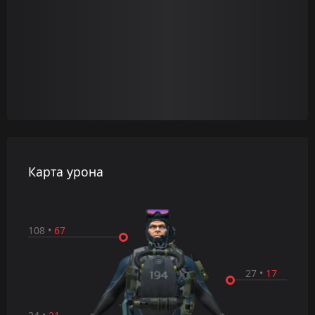
Карта урона
108
•
67
27
•
17