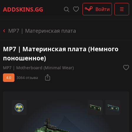
Штурмовые винтовки
ADDSKINS
.GG
Войти
☰
Пистолеты-пулемёты
Дробовики
Пулемёты
MP7 | Материнская плата
Перчатки
Категории
MP7 | Материнская плата (Немного
поношенное)
MP7 | Motherboard (Minimal Wear)
4.0
3064 отзыва