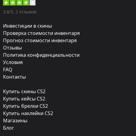
Оружие:
3.8/5, 2 отзывов
MP7
Инвестиции в скины
Exterior:
Проверка стоимости инвентаря
Прогноз стоимости инвентаря
Немного поношенное
Отзывы
Finish:
Политика конфиденциальности
Материнская плата
Условия
FAQ
Стиль:
Контакты
Anodized Multicolored
Купить скины CS2
Finish catalog:
Купить кейсы CS2
782
Купить брелки CS2
Купить наклейки CS2
Популярность:
Магазины
85 %
Блог
Дизайнер: