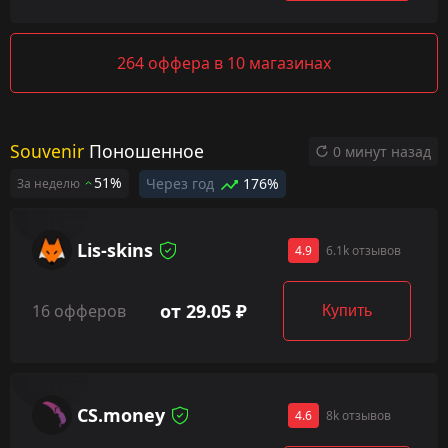
264 оффера в 10 магазинах
Souvenir
Поношенное
0 минут назад
51%
Через год
176%
За неделю
Lis-skins
4.9
6.1k отзывов
от 29.05 ₽
16 офферов
Купить
CS.money
4.6
8k отзывов