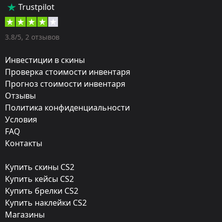
Тип:
Trustpilot
Пистолеты-пулемёты
Оружие:
3.8/5, 2 отзывов
MP7
Инвестиции в скины
Finish:
Проверка стоимости инвентаря
Прогноз стоимости инвентаря
Материнская плата
Отзывы
Стиль:
Политика конфиденциальности
Anodized Multicolored
Условия
FAQ
Finish catalog:
Контакты
782
Купить скины CS2
Популярность:
Купить кейсы CS2
85 %
Купить брелки CS2
Купить наклейки CS2
Дизайнер:
Магазины
Valve