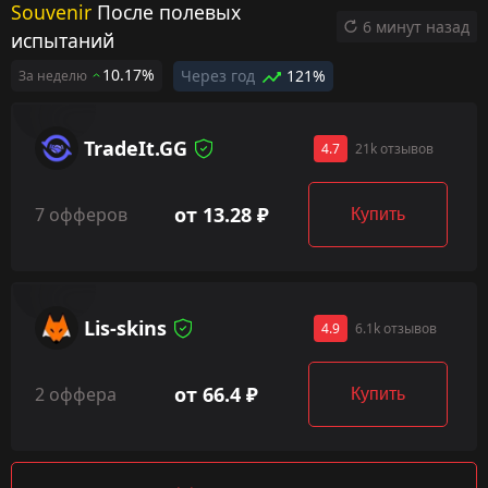
Souvenir
После полевых
6 минут назад
испытаний
10.17%
Через год
121%
За неделю
TradeIt.GG
4.7
21k отзывов
от 13.28 ₽
7 офферов
Купить
Lis-skins
4.9
6.1k отзывов
от 66.4 ₽
2 оффера
Купить