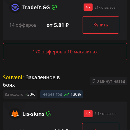
TradeIt.GG
4.7
21k отзывов
от 5.81 ₽
14 офферов
Купить
170 офферов в 10 магазинах
Souvenir
Закалённое в
0 минут назад
боях
30%
Через год
130%
За неделю
Lis-skins
4.9
6.1k отзывов