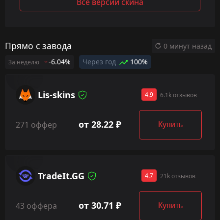
Все версии скина
Прямо с завода
0 минут назад
-6.04%
Через год
100%
За неделю
Lis-skins
4.9
6.1k отзывов
от 28.22 ₽
271 оффер
Купить
TradeIt.GG
4.7
21k отзывов
от 30.71 ₽
43 оффера
Купить