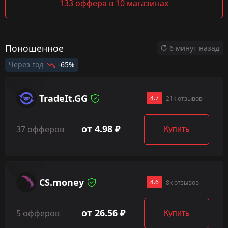
133 оффера в 10 магазинах
Поношенное
6 минут назад
Через год
-65%
TradeIt.GG
4.7
21k отзывов
от 4.98 ₽
37 офферов
Купить
CS.money
4.6
8k отзывов
от 26.56 ₽
5 офферов
Купить