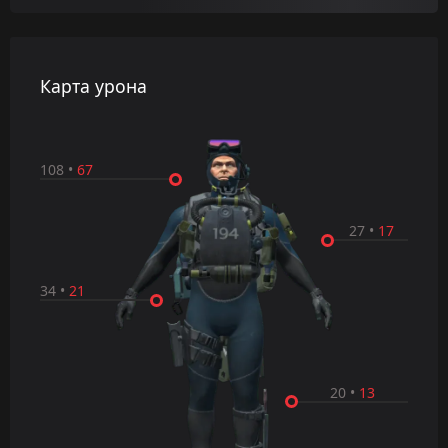
Карта урона
108
•
67
27
•
17
34
•
21
20
•
13