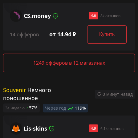
CS.money
4.6
8k отзывов
от 14.94 ₽
14 офферов
Купить
1249 офферов в 12 магазинах
Souvenir
Немного
0 минут назад
поношенное
57%
Через год
119%
За неделю
Lis-skins
4.9
6.1k отзывов