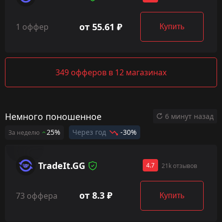
от 55.61 ₽
1 оффер
Купить
349 офферов в 12 магазинах
Немного поношенное
6 минут назад
25%
Через год
-30%
За неделю
TradeIt.GG
4.7
21k отзывов
от 8.3 ₽
73 оффера
Купить