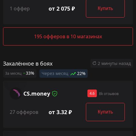
от 2 075 ₽
1 оффер
Купить
195 офферов в 10 магазинах
Закалённое в боях
2 минуты назад
33%
Через месяц
22%
За месяц
CS.money
4.6
8k отзывов
от 3.32 ₽
27 офферов
Купить