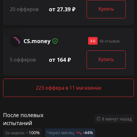
от 27.39 ₽
20 офферов
Купить
CS.money
4.6
8k отзывов
от 164 ₽
5 офферов
Купить
223 оффера в 11 магазинах
После полевых
8 минут назад
испытаний
100%
Через месяц
-44%
За неделю