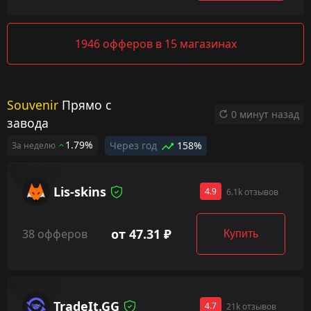
1946 офферов в 15 магазинах
Souvenir
Прямо с
0 минут назад
завода
1.79%
Через год
158%
За неделю
Lis-skins
4.9
6.1k отзывов
от 47.31 ₽
38 офферов
Купить
TradeIt.GG
4.7
21k отзывов