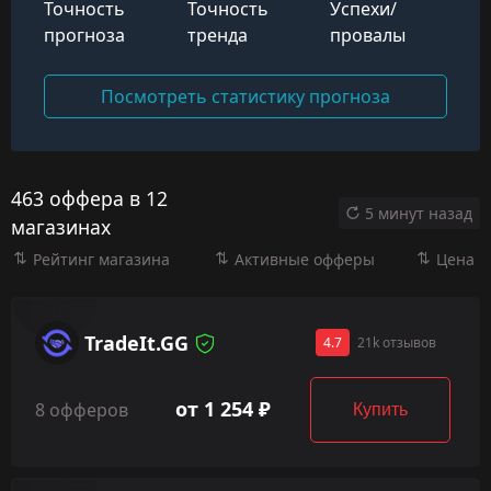
Точность
Точность
Успехи/
прогноза
тренда
провалы
Посмотреть статистику прогноза
463 оффера в 12
5 минут назад
магазинах
Рейтинг магазина
Активные офферы
Цена
TradeIt.GG
4.7
21k отзывов
от 1 254 ₽
8 офферов
Купить