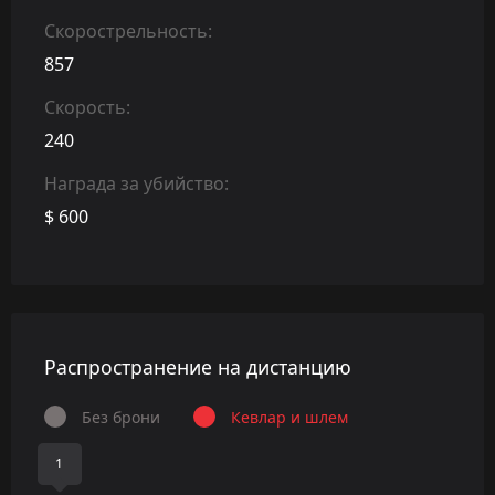
Скорострельность:
857
Скорость:
240
Награда за убийство:
$ 600
Распространение на дистанцию
Без брони
Кевлар и шлем
1