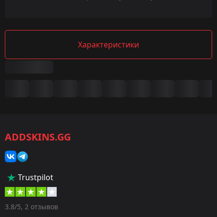
Характеристики
Сводка
Игра:
CS2/CS:GO
ADDSKINS.GG
Категория:
Скины
Тип:
Trustpilot
Пистолеты-пулемёты
Оружие:
3.8/5, 2 отзывов