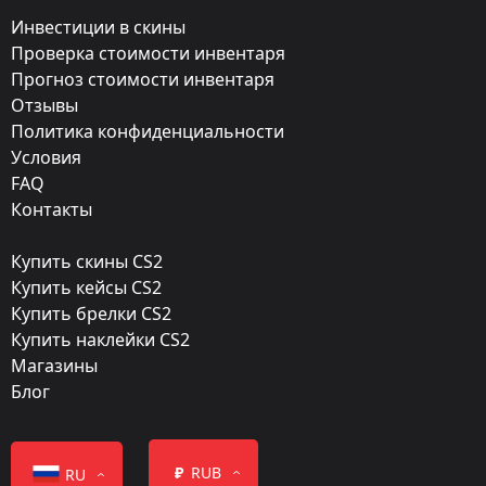
MP9
Инвестиции в скины
Exterior:
Проверка стоимости инвентаря
Прогноз стоимости инвентаря
Прямо с завода
Отзывы
Finish:
Политика конфиденциальности
Музыкальная шкатулка
Условия
FAQ
Стиль:
Контакты
Anodized Multicolored
Купить скины CS2
Finish catalog:
Купить кейсы CS2
820
Купить брелки CS2
Купить наклейки CS2
Популярность:
Магазины
85 %
Блог
Дизайнер:
Valve
₽
RUB
RU