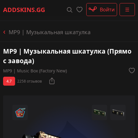
Штурмовые винтовки
ADDSKINS
.GG
Войти
☰
Пистолеты-пулемёты
Дробовики
Пулемёты
MP9 | Музыкальная шкатулка
Перчатки
Категории
MP9 | Музыкальная шкатулка (Прямо
с завода)
MP9 | Music Box (Factory New)
4.7
2258 отзывов