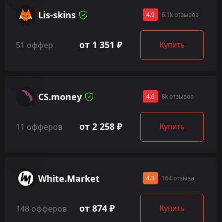
Lis-skins
4.9
6.1k отзывов
от 1 351 ₽
51 оффер
Купить
CS.money
4.6
8k отзывов
от 2 258 ₽
11 офферов
Купить
White.Market
4.3
164 отзыва
от 874 ₽
148 офферов
Купить