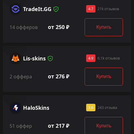
TradeIt.GG
4.7
21k отзывов
от 250 ₽
14 офферов
Купить
Lis-skins
4.9
6.1k отзывов
от 276 ₽
2 оффера
Купить
HaloSkins
3.6
243 отзыва
от 217 ₽
51 оффер
Купить