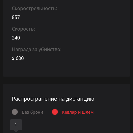
Скорострельность:
857
Скорость:
240
Награда за убийство:
$ 600
Распространение на дистанцию
Без брони
Кевлар и шлем
1