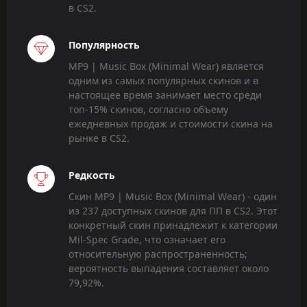
в CS2.
Популярность
MP9 | Music Box (Minimal Wear) является
одним из самых популярных скинов и в
настоящее время занимает место среди
топ-15% скинов, согласно объему
ежедневных продаж и стоимости скина на
рынке в CS2.
Редкость
Скин MP9 | Music Box (Minimal Wear) - один
из 237 доступных скинов для ПП в CS2. Этот
конкретный скин принадлежит к категории
Mil-Spec Grade, что означает его
относительную распространенность;
вероятность выпадения составляет около
79,92%.