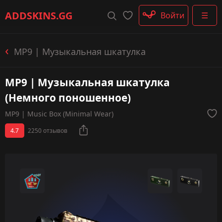
Штурмовые винтовки
ADDSKINS
.GG
Войти
☰
Пистолеты-пулемёты
Дробовики
Пулемёты
MP9 | Музыкальная шкатулка
Перчатки
Категории
MP9 | Музыкальная шкатулка
(Немного поношенное)
MP9 | Music Box (Minimal Wear)
4.7
2250 отзывов