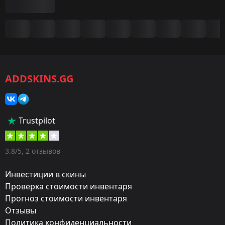
Сводка
Игра:
CS2/CS:GO
ADDSKINS.GG
Категория:
Скины
Тип:
Trustpilot
Пистолеты-пулемёты
Оружие:
3.8/5, 2 отзывов
MP9
Инвестиции в скины
Exterior:
Проверка стоимости инвентаря
Прогноз стоимости инвентаря
Немного поношенное
Отзывы
Finish:
Политика конфиденциальности