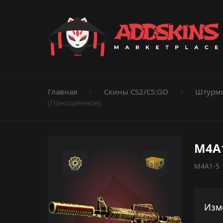
Пистолеты
Ножи
Штурмовые винтовки
Пистолеты-пуле
Дробовики
Пулемёты
Перчатки
Категории
Главная
Скины CS2/CS:GO
Штурмо
(Поношенное)
M4A1
M4A1-S |
Изм