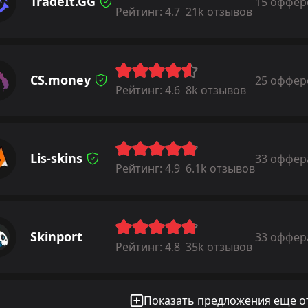
TradeIt.GG
15 оффер
Рейтинг:
4.7
21k отзывов
CS.money
25 оффер
Рейтинг:
4.6
8k отзывов
Lis-skins
33 оффер
Рейтинг:
4.9
6.1k отзывов
Skinport
33 оффер
Рейтинг:
4.8
35k отзывов
Показать предложения еще от