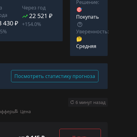
Решение:
з
Через год
🎯
ода
22 521 ₽
Покупать
3 430 ₽
+154.0%
Уверенность:
35%
🤔
Средняя
Посмотреть статистику прогноза
6 минут назад
офферы
Цена