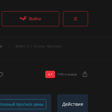
Войти
☰
о
M4A1-S | Огонь Чантико
4.7
1795 отзывов
Действие
полный прогноз цены