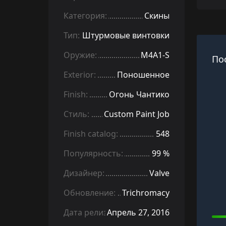
Категория:
Скины
Тип:
Штурмовые винтовки
Оружие:
M4A1-S
По
Exterior:
Поношенное
Finish:
Огонь Чантико
Стиль:
Custom Paint Job
Finish catalog:
548
Популярность:
99 %
Дизайнер:
Valve
Обновление:
Trichromacy
Дата релиза:
Апрель 27, 2016