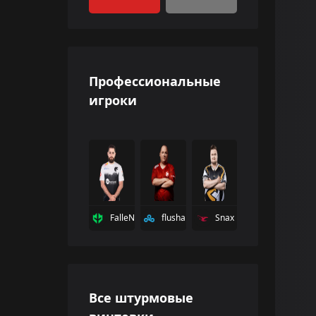
Профессиональные
игроки
FalleN
flusha
Snax
Все штурмовые