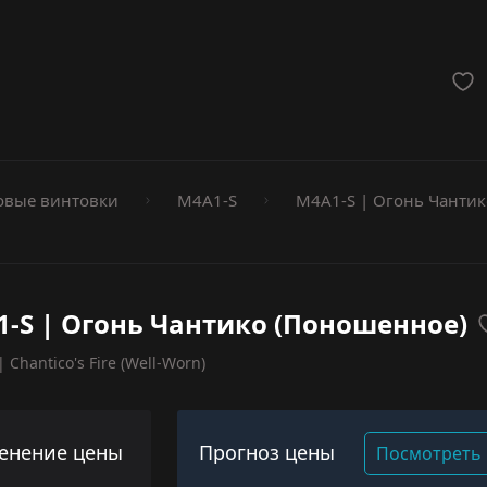
мёты
вые винтовки
M4A1-S
M4A1-S | Огонь Чантик
-S | Огонь Чантико (Поношенное)
 Chantico's Fire (Well-Worn)
енение цены
Прогноз цены
Посмотреть 