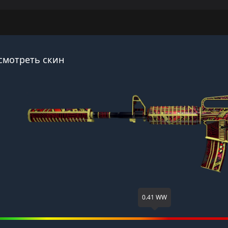
смотреть скин
0.41 WW