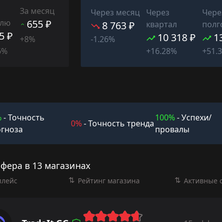
За месяц
Через месяц
Через
Чере
елю
655 ₽
8 763 ₽
квартал
полг
5 ₽
10 318 ₽
1
+8%
-1.26%
6%
+16.28%
+51.
%
- Точность
100%
- Успехи/
0%
- Точность тренда
гноза
провалы
фера в 13 магазинах
плейс
Рейтинг магазина
Активные 