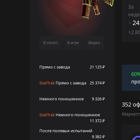
За
нед
24
+2.8
В steam
В игре
Видео
Прямо с завода
21 125 ₽
60
про
StatTrak
Прямо с завода
25 374 ₽
Немного поношенное
9 326 ₽
352 оф
Маркет
StatTrak
Немного поношенное
11 372 ₽
После полевых испытаний
9 382 ₽