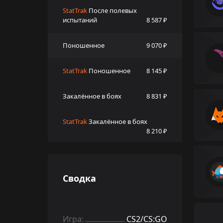
StatTrak
После полевых
испытаний
8 587 ₽
Поношенное
9 070 ₽
StatTrak
Поношенное
8 145 ₽
Закалённое в боях
8 831 ₽
StatTrak
Закалённое в боях
8 210 ₽
Сводка
Игра:
CS2/CS:GO