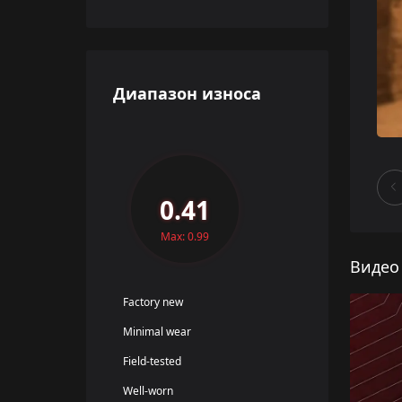
Диапазон износа
0.41
Max: 0.99
Видео
Factory new
Minimal wear
Field-tested
Well-worn