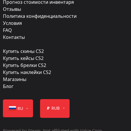
Прогноз стоимости инвентаря
Закалённое в боях
Отзывы
Finish:
Политика конфиденциальности
Тактика
Условия
FAQ
Стиль:
Контакты
Hydrographic
Купить скины CS2
Finish catalog:
Купить кейсы CS2
1075
Купить брелки CS2
Купить наклейки CS2
Популярность:
Магазины
70 %
Блог
Дизайнер:
Valve
₽
RUB
RU
Обновление:
Operation Riptide
Powered by Steam. Not affiliated with Valve Corp.