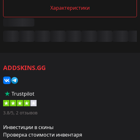
Характеристики
Сводка
Игра:
CS2/CS:GO
ADDSKINS.GG
Категория:
Скины
Тип:
Trustpilot
Пистолеты-пулемёты
Оружие:
3.8/5, 2 отзывов
MAC-10
Инвестиции в скины
Exterior:
Проверка стоимости инвентаря