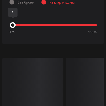
Без брони
Кевлар и шлем
1
1 m
100 m