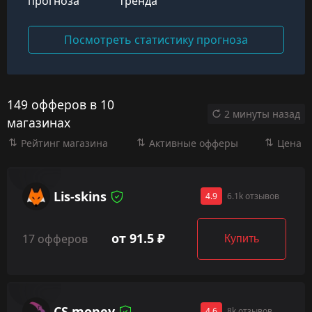
прогноза
тренда
Посмотреть статистику прогноза
149 офферов в 10
2 минуты назад
магазинах
Рейтинг магазина
Активные офферы
Цена
Lis-skins
4.9
6.1k отзывов
от 91.5 ₽
17 офферов
Купить
CS.money
4.6
8k отзывов