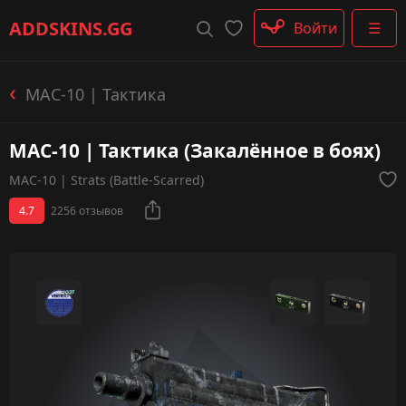
Штурмовые винтовки
ADDSKINS
.GG
Войти
☰
Пистолеты-пулемёты
Дробовики
Пулемёты
MAC-10 | Тактика
Перчатки
Категории
MAC-10 | Тактика (Закалённое в боях)
MAC-10 | Strats (Battle-Scarred)
4.7
2256 отзывов