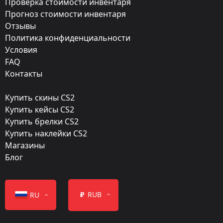
Проверка стоимости инвентаря
Прогноз стоимости инвентаря
Прямо с завода
Отзывы
Finish:
Политика конфиденциальности
Тактика
Условия
FAQ
Стиль:
Контакты
Hydrographic
Купить скины CS2
Finish catalog:
Купить кейсы CS2
1075
Купить брелки CS2
Купить наклейки CS2
Популярность:
Магазины
70 %
Блог
Дизайнер:
Valve
₽
RUB
RU
Обновление:
Operation Riptide