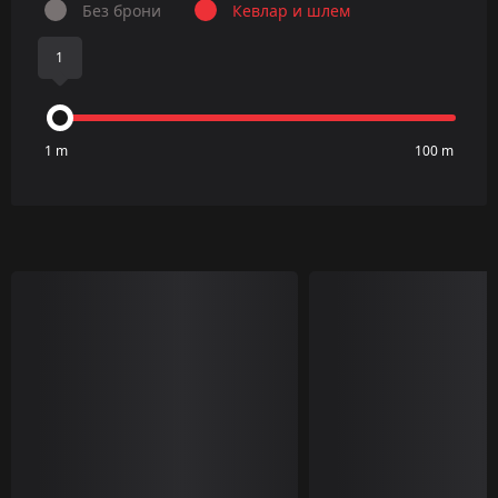
Без брони
Кевлар и шлем
1
1 m
100 m