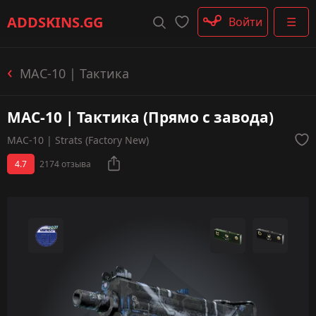
Штурмовые винтовки
ADDSKINS
.GG
Войти
☰
Пистолеты-пулемёты
Дробовики
Пулемёты
MAC-10 | Тактика
Перчатки
Категории
MAC-10 | Тактика (Прямо с завода)
MAC-10 | Strats (Factory New)
4.7
2174 отзыва