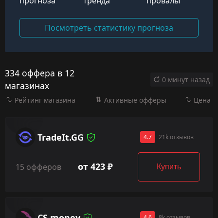
прогноза
тренда
провалы
Посмотреть статистику прогноза
334 оффера в 12
0 минут назад
магазинах
Рейтинг магазина
Активные офферы
Цена
TradeIt.GG
4.7
21k отзывов
от 423 ₽
15 офферов
Купить
CS.money
4.6
8k отзывов