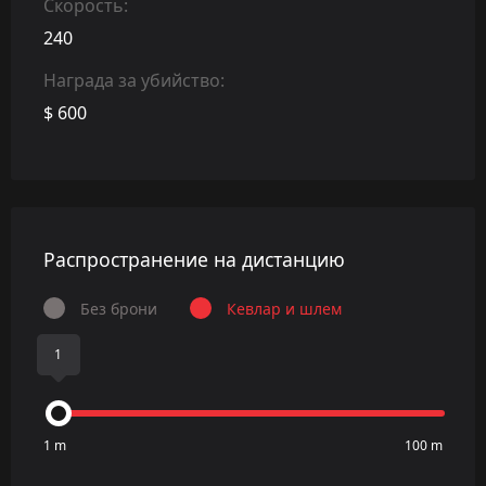
Скорость:
240
Награда за убийство:
$ 600
Распространение на дистанцию
Без брони
Кевлар и шлем
1
1 m
100 m