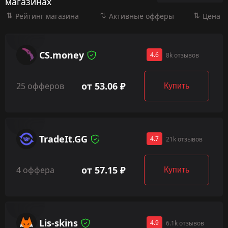
магазинах
Рейтинг магазина
Активные офферы
Цена
CS.money
4.6
8k отзывов
от 53.06 ₽
25 офферов
Купить
TradeIt.GG
4.7
21k отзывов
от 57.15 ₽
4 оффера
Купить
Lis-skins
4.9
6.1k отзывов