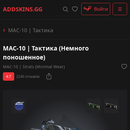
Штурмовые винтовки
ADDSKINS
.GG
Войти
☰
Пистолеты-пулемёты
Дробовики
Пулемёты
MAC-10 | Тактика
Перчатки
Категории
MAC-10 | Тактика (Немного
поношенное)
MAC-10 | Strats (Minimal Wear)
4.7
2240 отзывов