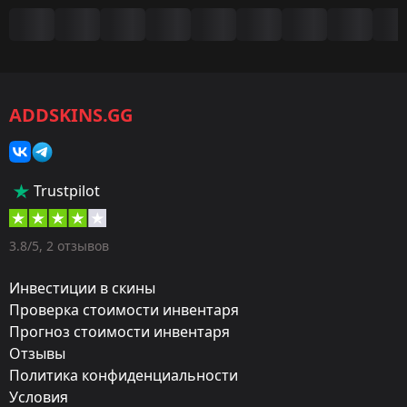
Сводка
Игра:
CS2/CS:GO
ADDSKINS.GG
Категория:
Скины
Тип:
Trustpilot
Пистолеты-пулемёты
Оружие:
3.8/5, 2 отзывов
MAC-10
Инвестиции в скины
Exterior:
Проверка стоимости инвентаря
Прогноз стоимости инвентаря
Немного поношенное
Отзывы
Finish:
Политика конфиденциальности
Тактика
Условия