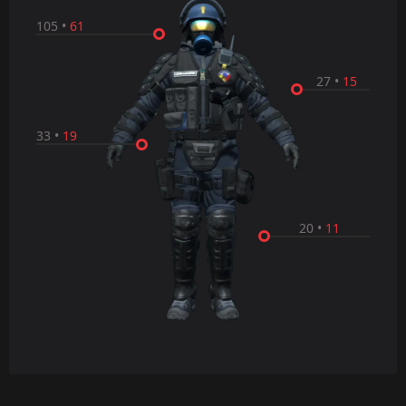
105
•
61
27
•
15
33
•
19
20
•
11